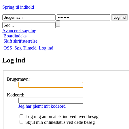
Spring til indhold
Avanceret søgning
Boardindeks
Skift skriftstørrelse
OSS
Søg
Tilmeld
Log ind
Log ind
Brugernavn:
Kodeord:
Jeg har glemt mit kodeord
Log mig automatisk ind ved hvert besøg
Skjul min onlinestatus ved dette besøg