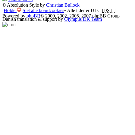
© Absolution Style by
Christian Bullock
Holdet
Slet alle boardcookies
• Alle tider er UTC [
DST
]
Powered by
phpBB
© 2000, 2002, 2005, 2007 phpBB Group
Danish translation & support by
Olympus DK Team