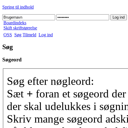
Spring til indhold
Boardindeks
Skift skriftstørrelse
OSS
Søg
Tilmeld
Log ind
Søg
Søgeord
Søg efter nøgleord:
Sæt
+
foran et søgeord der
der skal udelukkes i søgni
Skriv mange søgeord adsk