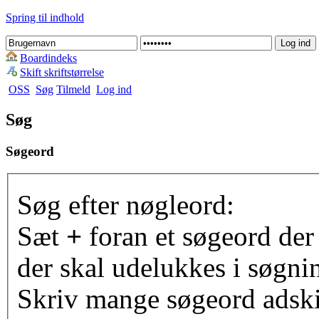
Spring til indhold
Boardindeks
Skift skriftstørrelse
OSS
Søg
Tilmeld
Log ind
Søg
Søgeord
Søg efter nøgleord:
Sæt
+
foran et søgeord der
der skal udelukkes i søgni
Skriv mange søgeord adsk