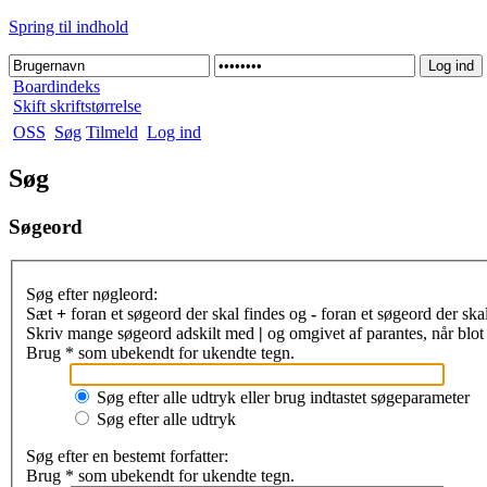
Spring til indhold
Boardindeks
Skift skriftstørrelse
OSS
Søg
Tilmeld
Log ind
Søg
Søgeord
Søg efter nøgleord:
Sæt
+
foran et søgeord der skal findes og
-
foran et søgeord der ska
Skriv mange søgeord adskilt med
|
og omgivet af parantes, når blot 
Brug * som ubekendt for ukendte tegn.
Søg efter alle udtryk eller brug indtastet søgeparameter
Søg efter alle udtryk
Søg efter en bestemt forfatter:
Brug * som ubekendt for ukendte tegn.