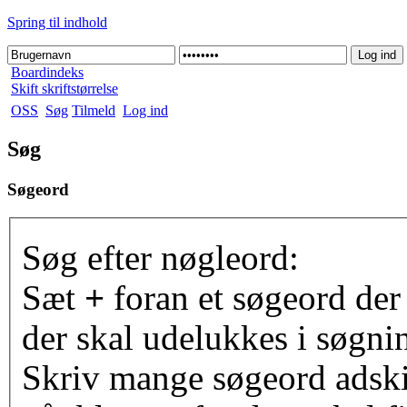
Spring til indhold
Boardindeks
Skift skriftstørrelse
OSS
Søg
Tilmeld
Log ind
Søg
Søgeord
Søg efter nøgleord:
Sæt
+
foran et søgeord der
der skal udelukkes i søgni
Skriv mange søgeord adsk