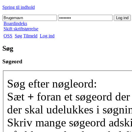
Spring til indhold
Boardindeks
Skift skriftstørrelse
OSS
Søg
Tilmeld
Log ind
Søg
Søgeord
Søg efter nøgleord:
Sæt
+
foran et søgeord der
der skal udelukkes i søgni
Skriv mange søgeord adsk