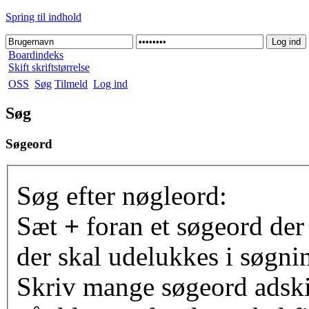
Spring til indhold
Boardindeks
Skift skriftstørrelse
OSS
Søg
Tilmeld
Log ind
Søg
Søgeord
Søg efter nøgleord:
Sæt
+
foran et søgeord der
der skal udelukkes i søgni
Skriv mange søgeord adsk