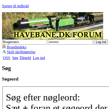
Spring til indhold
Boardindeks
Skift skriftstørrelse
OSS
Søg
Tilmeld
Log ind
Søg
Søgeord
Søg efter nøgleord:
Sæt
+
foran et søgeord der