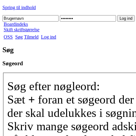
Spring til indhold
Boardindeks
Skift skriftstørrelse
OSS
Søg
Tilmeld
Log ind
Søg
Søgeord
Søg efter nøgleord:
Sæt
+
foran et søgeord der
der skal udelukkes i søgni
Skriv mange søgeord adsk