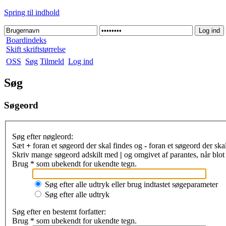
Spring til indhold
Boardindeks
Skift skriftstørrelse
OSS
Søg
Tilmeld
Log ind
Søg
Søgeord
Søg efter nøgleord:
Sæt
+
foran et søgeord der skal findes og
-
foran et søgeord der ska
Skriv mange søgeord adskilt med
|
og omgivet af parantes, når blot 
Brug * som ubekendt for ukendte tegn.
Søg efter alle udtryk eller brug indtastet søgeparameter
Søg efter alle udtryk
Søg efter en bestemt forfatter:
Brug * som ubekendt for ukendte tegn.