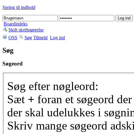
Spring til indhold
Boardindeks
Skift skriftstørrelse
OSS
Søg
Tilmeld
Log ind
Søg
Søgeord
Søg efter nøgleord:
Sæt
+
foran et søgeord der
der skal udelukkes i søgni
Skriv mange søgeord adsk