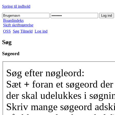
Spring til indhold
Boardindeks
Skift skriftstørrelse
OSS
Søg
Tilmeld
Log ind
Søg
Søgeord
Søg efter nøgleord:
Sæt
+
foran et søgeord der
der skal udelukkes i søgni
Skriv mange søgeord adsk