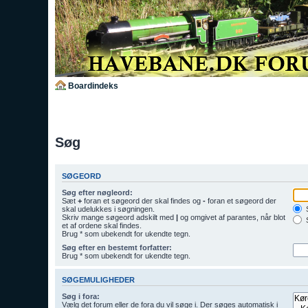
Boardindeks
Søg
SØGEORD
Søg efter nøgleord:
Sæt
+
foran et søgeord der skal findes og
-
foran et søgeord der
skal udelukkes i søgningen.
S
Skriv mange søgeord adskilt med
|
og omgivet af parantes, når blot
S
et af ordene skal findes.
Brug * som ubekendt for ukendte tegn.
Søg efter en bestemt forfatter:
Brug * som ubekendt for ukendte tegn.
SØGEMULIGHEDER
Søg i fora:
Vælg det forum eller de fora du vil søge i. Der søges automatisk i