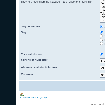
underfora medmindre du fravælger "Søg i underfora" herunder.
Søg i underfora:
Søg i:
I
S
E
K
Vis resultater som:
Sorter resultater efter:
Afgræns resultater til forrige:
Vis første:
Boardindeks
© Absolution Style by
Christian Bullock
Danish transl