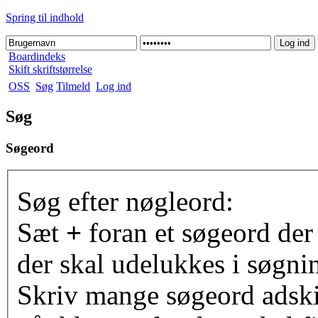
Spring til indhold
Boardindeks
Skift skriftstørrelse
OSS
Søg
Tilmeld
Log ind
Søg
Søgeord
Søg efter nøgleord:
Sæt
+
foran et søgeord der
der skal udelukkes i søgni
Skriv mange søgeord adsk