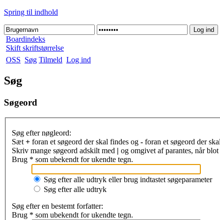
Spring til indhold
Boardindeks
Skift skriftstørrelse
OSS
Søg
Tilmeld
Log ind
Søg
Søgeord
Søg efter nøgleord:
Sæt
+
foran et søgeord der skal findes og
-
foran et søgeord der ska
Skriv mange søgeord adskilt med
|
og omgivet af parantes, når blot 
Brug * som ubekendt for ukendte tegn.
Søg efter alle udtryk eller brug indtastet søgeparameter
Søg efter alle udtryk
Søg efter en bestemt forfatter:
Brug * som ubekendt for ukendte tegn.