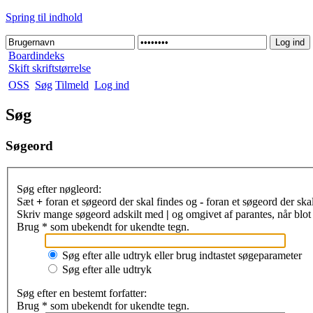
Spring til indhold
Boardindeks
Skift skriftstørrelse
OSS
Søg
Tilmeld
Log ind
Søg
Søgeord
Søg efter nøgleord:
Sæt
+
foran et søgeord der skal findes og
-
foran et søgeord der ska
Skriv mange søgeord adskilt med
|
og omgivet af parantes, når blot 
Brug * som ubekendt for ukendte tegn.
Søg efter alle udtryk eller brug indtastet søgeparameter
Søg efter alle udtryk
Søg efter en bestemt forfatter:
Brug * som ubekendt for ukendte tegn.