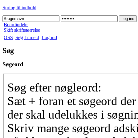
Spring til indhold
Boardindeks
Skift skriftstørrelse
OSS
Søg
Tilmeld
Log ind
Søg
Søgeord
Søg efter nøgleord:
Sæt
+
foran et søgeord der
der skal udelukkes i søgni
Skriv mange søgeord adsk