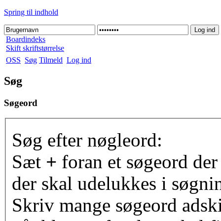
Spring til indhold
Boardindeks
Skift skriftstørrelse
OSS
Søg
Tilmeld
Log ind
Søg
Søgeord
Søg efter nøgleord:
Sæt
+
foran et søgeord der
der skal udelukkes i søgni
Skriv mange søgeord adsk