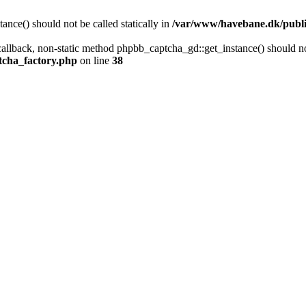
nce() should not be called statically in
/var/www/havebane.dk/publ
 callback, non-static method phpbb_captcha_gd::get_instance() should not
tcha_factory.php
on line
38