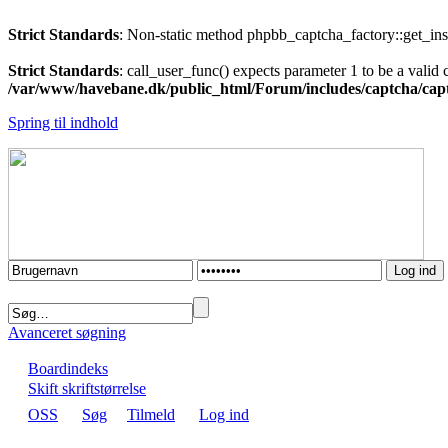
Strict Standards
: Non-static method phpbb_captcha_factory::get_insta
Strict Standards
: call_user_func() expects parameter 1 to be a valid
/var/www/havebane.dk/public_html/Forum/includes/captcha/cap
Spring til indhold
Avanceret søgning
Boardindeks
Skift skriftstørrelse
OSS
Søg
Tilmeld
Log ind