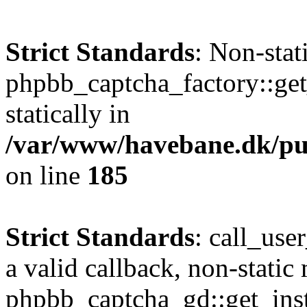
Strict Standards
: Non-sta
phpbb_captcha_factory::get_
statically in
/var/www/havebane.dk/pu
on line
185
Strict Standards
: call_use
a valid callback, non-static
phpbb_captcha_gd::get_inst