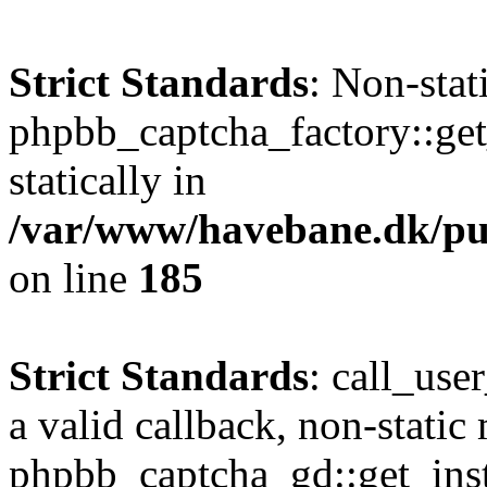
Strict Standards
: Non-sta
phpbb_captcha_factory::get_
statically in
/var/www/havebane.dk/pu
on line
185
Strict Standards
: call_use
a valid callback, non-static
phpbb_captcha_gd::get_inst