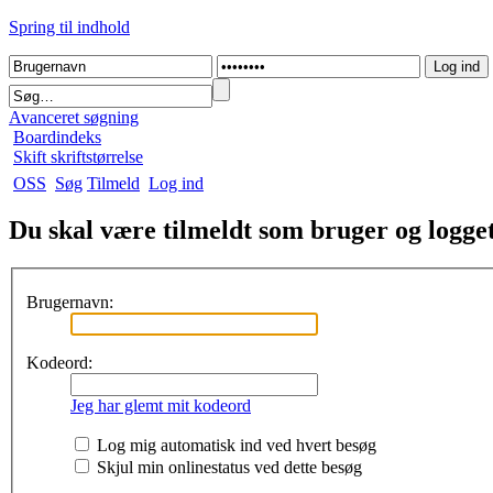
Spring til indhold
Avanceret søgning
Boardindeks
Skift skriftstørrelse
OSS
Søg
Tilmeld
Log ind
Du skal være tilmeldt som bruger og logget 
Brugernavn:
Kodeord:
Jeg har glemt mit kodeord
Log mig automatisk ind ved hvert besøg
Skjul min onlinestatus ved dette besøg