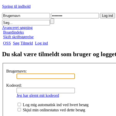
Spring til indhold
Avanceret søgning
Boardindeks
Skift skriftstørrelse
OSS
Søg
Tilmeld
Log ind
Du skal være tilmeldt som bruger og logget 
Brugernavn:
Kodeord:
Jeg har glemt mit kodeord
Log mig automatisk ind ved hvert besøg
Skjul min onlinestatus ved dette besøg