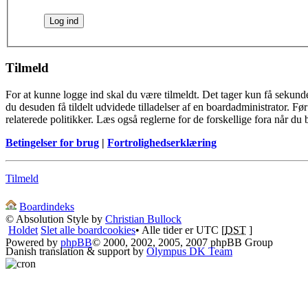
Tilmeld
For at kunne logge ind skal du være tilmeldt. Det tager kun få sekunde
du desuden få tildelt udvidede tilladelser af en boardadministrator. F
relaterede politikker. Læs også reglerne for de forskellige fora når du
Betingelser for brug
|
Fortrolighedserklæring
Tilmeld
Boardindeks
© Absolution Style by
Christian Bullock
Holdet
Slet alle boardcookies
• Alle tider er UTC [
DST
]
Powered by
phpBB
© 2000, 2002, 2005, 2007 phpBB Group
Danish translation & support by
Olympus DK Team