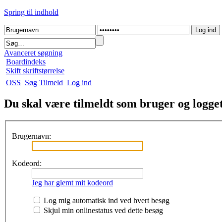
Spring til indhold
Avanceret søgning
Boardindeks
Skift skriftstørrelse
OSS
Søg
Tilmeld
Log ind
Du skal være tilmeldt som bruger og logget 
Brugernavn:
Kodeord:
Jeg har glemt mit kodeord
Log mig automatisk ind ved hvert besøg
Skjul min onlinestatus ved dette besøg