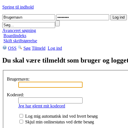
Spring til indhold
Avanceret søgning
Boardindeks
Skift skriftstørrelse
OSS
Søg
Tilmeld
Log ind
Du skal være tilmeldt som bruger og logget 
Brugernavn:
Kodeord:
Jeg har glemt mit kodeord
Log mig automatisk ind ved hvert besøg
Skjul min onlinestatus ved dette besøg