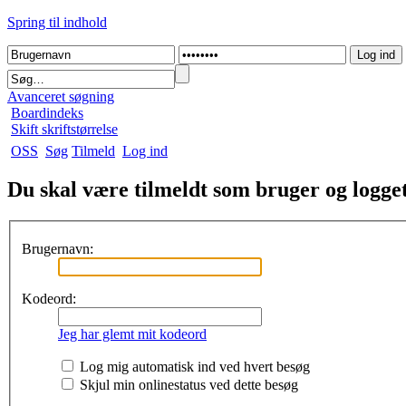
Spring til indhold
Avanceret søgning
Boardindeks
Skift skriftstørrelse
OSS
Søg
Tilmeld
Log ind
Du skal være tilmeldt som bruger og logget 
Brugernavn:
Kodeord:
Jeg har glemt mit kodeord
Log mig automatisk ind ved hvert besøg
Skjul min onlinestatus ved dette besøg