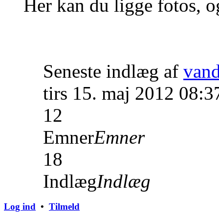
Her kan du ligge fotos, o
Seneste indlæg af
van
tirs 15. maj 2012 08:3
12
Emner
Emner
18
Indlæg
Indlæg
Log ind
•
Tilmeld