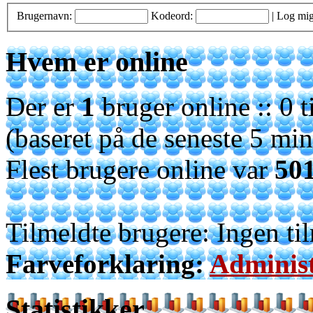
Brugernavn:
Kodeord:
|
Log mig
Hvem er online
Der er
1
bruger online :: 0 t
(baseret på de seneste 5 minu
Flest brugere online var
50
Tilmeldte brugere: Ingen ti
Farveforklaring:
Administ
Statistikker