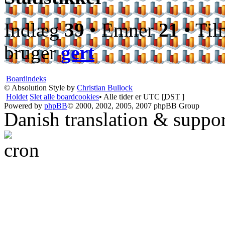
Indlæg
39
• Emner
21
• Til
bruger
gert
Boardindeks
© Absolution Style by
Christian Bullock
Holdet
Slet alle boardcookies
• Alle tider er UTC [
DST
]
Powered by
phpBB
© 2000, 2002, 2005, 2007 phpBB Group
Danish translation & suppo