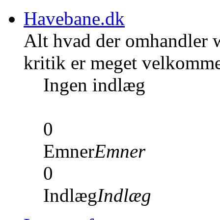
Havebane.dk
Alt hvad der omhandler w
kritik er meget velkomm
Ingen indlæg
0
Emner
Emner
0
Indlæg
Indlæg