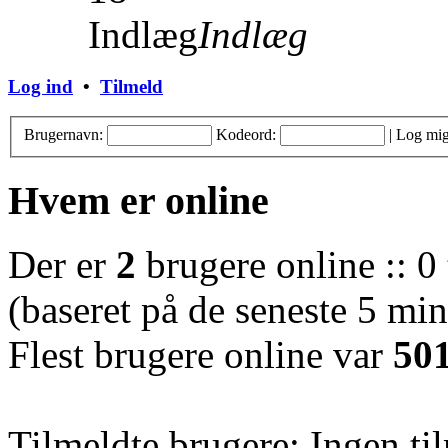
Indlæg
Indlæg
Log ind
•
Tilmeld
Brugernavn:
Kodeord:
|
Log mig
Hvem er online
Der er
2
brugere online :: 0 
(baseret på de seneste 5 minu
Flest brugere online var
50
Tilmeldte brugere: Ingen ti