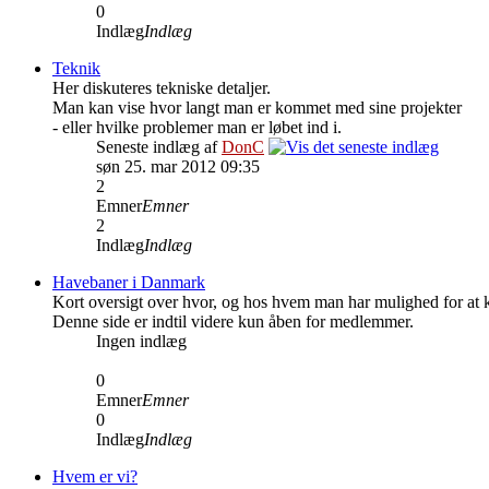
0
Indlæg
Indlæg
Teknik
Her diskuteres tekniske detaljer.
Man kan vise hvor langt man er kommet med sine projekter
- eller hvilke problemer man er løbet ind i.
Seneste indlæg af
DonC
søn 25. mar 2012 09:35
2
Emner
Emner
2
Indlæg
Indlæg
Havebaner i Danmark
Kort oversigt over hvor, og hos hvem man har mulighed for at 
Denne side er indtil videre kun åben for medlemmer.
Ingen indlæg
0
Emner
Emner
0
Indlæg
Indlæg
Hvem er vi?