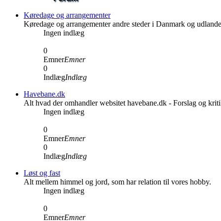
Køredage og arrangementer
Køredage og arrangementer andre steder i Danmark og udlande
Ingen indlæg
0
Emner
Emner
0
Indlæg
Indlæg
Havebane.dk
Alt hvad der omhandler websitet havebane.dk - Forslag og kri
Ingen indlæg
0
Emner
Emner
0
Indlæg
Indlæg
Løst og fast
Alt mellem himmel og jord, som har relation til vores hobby.
Ingen indlæg
0
Emner
Emner