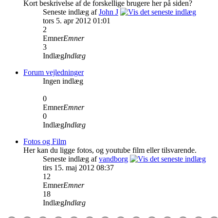
Kort beskrivelse af de forskellige brugere her på siden?
Seneste indlæg af
John J
tors 5. apr 2012 01:01
2
Emner
Emner
3
Indlæg
Indlæg
Forum vejledninger
Ingen indlæg
0
Emner
Emner
0
Indlæg
Indlæg
Fotos og Film
Her kan du ligge fotos, og youtube film eller tilsvarende.
Seneste indlæg af
vandborg
tirs 15. maj 2012 08:37
12
Emner
Emner
18
Indlæg
Indlæg