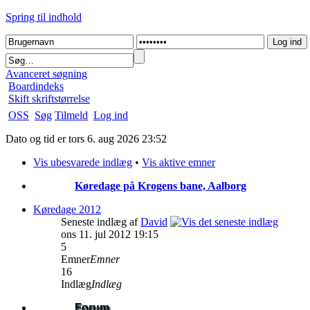
Spring til indhold
Avanceret søgning
Boardindeks
Skift skriftstørrelse
OSS
Søg
Tilmeld
Log ind
Dato og tid er tors 6. aug 2026 23:52
Vis ubesvarede indlæg
•
Vis aktive emner
Køredage på Krogens bane, Aalborg
Køredage 2012
Seneste indlæg af
David
ons 11. jul 2012 19:15
5
Emner
Emner
16
Indlæg
Indlæg
Forum