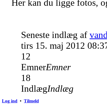
Her kan du ligge fotos, o
Seneste indlæg af
van
tirs 15. maj 2012 08:3
12
Emner
Emner
18
Indlæg
Indlæg
Log ind
•
Tilmeld