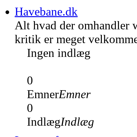
Havebane.dk
Alt hvad der omhandler w
kritik er meget velkomm
Ingen indlæg
0
Emner
Emner
0
Indlæg
Indlæg