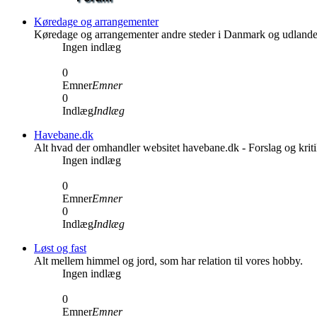
Køredage og arrangementer
Køredage og arrangementer andre steder i Danmark og udlande
Ingen indlæg
0
Emner
Emner
0
Indlæg
Indlæg
Havebane.dk
Alt hvad der omhandler websitet havebane.dk - Forslag og kri
Ingen indlæg
0
Emner
Emner
0
Indlæg
Indlæg
Løst og fast
Alt mellem himmel og jord, som har relation til vores hobby.
Ingen indlæg
0
Emner
Emner