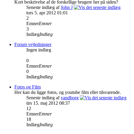
Kort beskrivelse af de forskellige brugere her på siden?
Seneste indlæg af
John J
tors 5. apr 2012 01:01
2
Emner
Emner
3
Indlæg
Indlæg
Forum vejledninger
Ingen indlæg
0
Emner
Emner
0
Indlæg
Indlæg
Fotos og Film
Her kan du ligge fotos, og youtube film eller tilsvarende.
Seneste indlæg af
vandborg
tirs 15. maj 2012 08:37
12
Emner
Emner
18
Indlæg
Indlæg