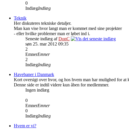
0
Indlæg
Indlæg
Teknik
Her diskuteres tekniske detaljer.
Man kan vise hvor langt man er kommet med sine projekter
- eller hvilke problemer man er løbet ind i.
Seneste indlæg af
DonC
søn 25. mar 2012 09:35
2
Emner
Emner
2
Indlæg
Indlæg
Havebaner i Danmark
Kort oversigt over hvor, og hos hvem man har mulighed for at 
Denne side er indtil videre kun åben for medlemmer.
Ingen indlæg
0
Emner
Emner
0
Indlæg
Indlæg
Hvem er vi?