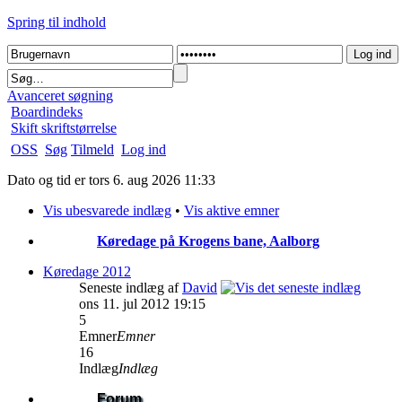
Spring til indhold
Avanceret søgning
Boardindeks
Skift skriftstørrelse
OSS
Søg
Tilmeld
Log ind
Dato og tid er tors 6. aug 2026 11:33
Vis ubesvarede indlæg
•
Vis aktive emner
Køredage på Krogens bane, Aalborg
Køredage 2012
Seneste indlæg af
David
ons 11. jul 2012 19:15
5
Emner
Emner
16
Indlæg
Indlæg
Forum