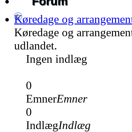
Forum
Køredage og arrangemen
Køredage og arrangement
udlandet.
Ingen indlæg
0
Emner
Emner
0
Indlæg
Indlæg