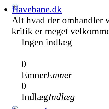
Havebane.dk
Alt hvad der omhandler w
kritik er meget velkomm
Ingen indlæg
0
Emner
Emner
0
Indlæg
Indlæg