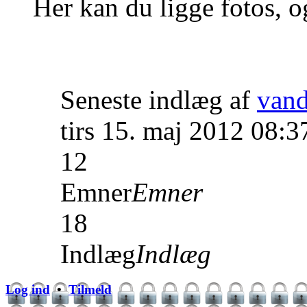
Her kan du ligge fotos, o
Seneste indlæg af
van
tirs 15. maj 2012 08:3
12
Emner
Emner
18
Indlæg
Indlæg
Log ind
•
Tilmeld