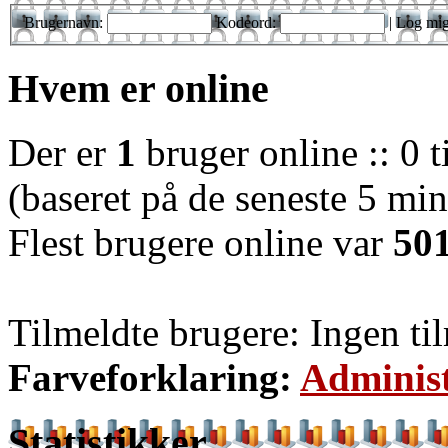
Brugernavn:
Kodeord:
|
Log mig
Hvem er online
Der er
1
bruger online :: 0 t
(baseret på de seneste 5 minu
Flest brugere online var
50
Tilmeldte brugere: Ingen ti
Farveforklaring:
Administ
Statistikker