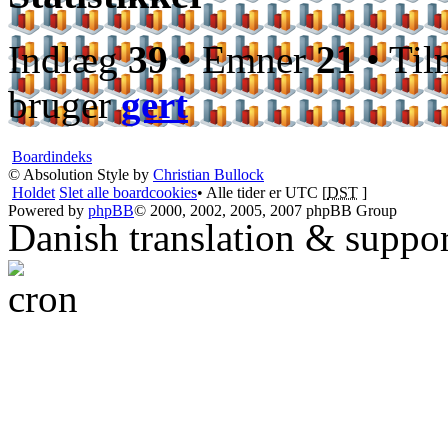
Indlæg
39
• Emner
21
• Til
bruger
gert
Boardindeks
© Absolution Style by
Christian Bullock
Holdet
Slet alle boardcookies
• Alle tider er UTC [
DST
]
Powered by
phpBB
© 2000, 2002, 2005, 2007 phpBB Group
Danish translation & suppo