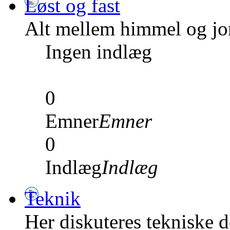
Løst og fast
Alt mellem himmel og jord
Ingen indlæg
0
Emner
Emner
0
Indlæg
Indlæg
Teknik
Her diskuteres tekniske de