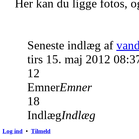
Her kan du ligge fotos, o
Seneste indlæg af
van
tirs 15. maj 2012 08:3
12
Emner
Emner
18
Indlæg
Indlæg
Log ind
•
Tilmeld