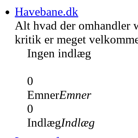
Havebane.dk
Alt hvad der omhandler w
kritik er meget velkomm
Ingen indlæg
0
Emner
Emner
0
Indlæg
Indlæg