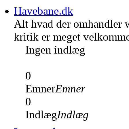
Havebane.dk
Alt hvad der omhandler w
kritik er meget velkomm
Ingen indlæg
0
Emner
Emner
0
Indlæg
Indlæg