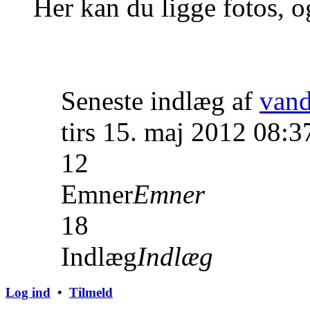
Her kan du ligge fotos, o
Seneste indlæg af
van
tirs 15. maj 2012 08:3
12
Emner
Emner
18
Indlæg
Indlæg
Log ind
•
Tilmeld