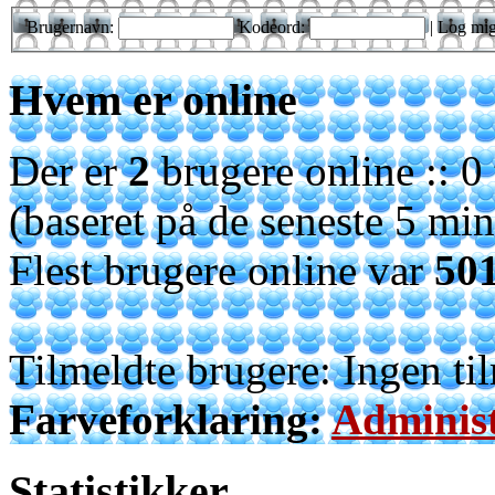
Brugernavn:
Kodeord:
|
Log mig
Hvem er online
Der er
2
brugere online :: 0 
(baseret på de seneste 5 minu
Flest brugere online var
50
Tilmeldte brugere: Ingen ti
Farveforklaring:
Administ
Statistikker