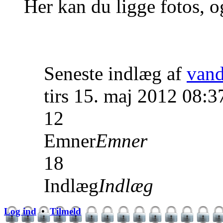
Her kan du ligge fotos, o
Seneste indlæg af
van
tirs 15. maj 2012 08:3
12
Emner
Emner
18
Indlæg
Indlæg
Log ind
•
Tilmeld