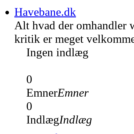
Havebane.dk
Alt hvad der omhandler w
kritik er meget velkomm
Ingen indlæg
0
Emner
Emner
0
Indlæg
Indlæg