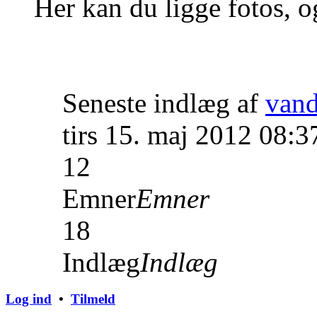
Her kan du ligge fotos, o
Seneste indlæg af
van
tirs 15. maj 2012 08:3
12
Emner
Emner
18
Indlæg
Indlæg
Log ind
•
Tilmeld