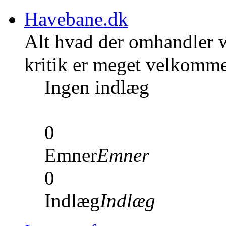
Havebane.dk
Alt hvad der omhandler w
kritik er meget velkomm
Ingen indlæg
0
Emner
Emner
0
Indlæg
Indlæg