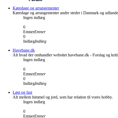
Køredage og arrangementer
Køredage og arrangementer andre steder i Danmark og udlande
Ingen indlæg
0
Emner
Emner
0
Indlæg
Indlæg
Havebane.dk
Alt hvad der omhandler websitet havebane.dk - Forslag og kri
Ingen indlæg
0
Emner
Emner
0
Indlæg
Indlæg
Løst og fast
Alt mellem himmel og jord, som har relation til vores hobby.
Ingen indlæg
0
Emner
Emner