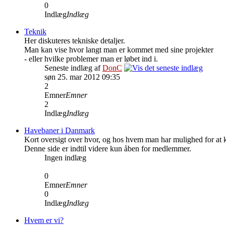
0
Indlæg
Indlæg
Teknik
Her diskuteres tekniske detaljer.
Man kan vise hvor langt man er kommet med sine projekter
- eller hvilke problemer man er løbet ind i.
Seneste indlæg af
DonC
søn 25. mar 2012 09:35
2
Emner
Emner
2
Indlæg
Indlæg
Havebaner i Danmark
Kort oversigt over hvor, og hos hvem man har mulighed for at 
Denne side er indtil videre kun åben for medlemmer.
Ingen indlæg
0
Emner
Emner
0
Indlæg
Indlæg
Hvem er vi?