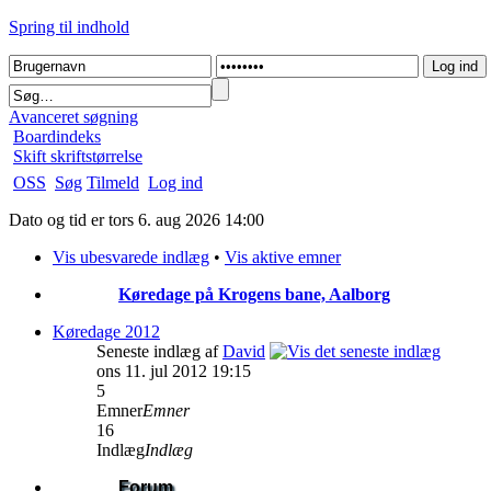
Spring til indhold
Avanceret søgning
Boardindeks
Skift skriftstørrelse
OSS
Søg
Tilmeld
Log ind
Dato og tid er tors 6. aug 2026 14:00
Vis ubesvarede indlæg
•
Vis aktive emner
Køredage på Krogens bane, Aalborg
Køredage 2012
Seneste indlæg af
David
ons 11. jul 2012 19:15
5
Emner
Emner
16
Indlæg
Indlæg
Forum