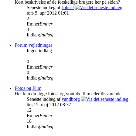
Kort beskrivelse af de forskellige brugere her på siden?
Seneste indlæg af
John J
tors 5. apr 2012 01:01
2
Emner
Emner
3
Indlæg
Indlæg
Forum vejledninger
Ingen indlæg
0
Emner
Emner
0
Indlæg
Indlæg
Fotos og Film
Her kan du ligge fotos, og youtube film eller tilsvarende.
Seneste indlæg af
vandborg
tirs 15. maj 2012 08:37
12
Emner
Emner
18
Indlæg
Indlæg