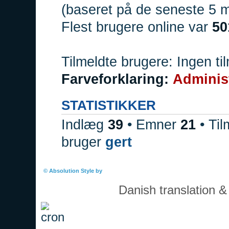
(baseret på de seneste 5 mi
Flest brugere online var
50
Tilmeldte brugere: Ingen ti
Farveforklaring:
Adminis
STATISTIKKER
Indlæg
39
• Emner
21
• Til
bruger
gert
Boardindeks
© Absolution Style by
Christian Bullock
Danish translation 