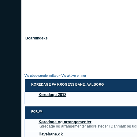
Boardindeks
Vis ubesvarede indlæg
•
Vis aktive emner
KØREDAGE PÅ KROGENS BANE, AALBORG
Køredage 2012
FORUM
Køredage og arrangementer
Køredage og arrangementer andre steder i Danmark og udl
Havebane.dk