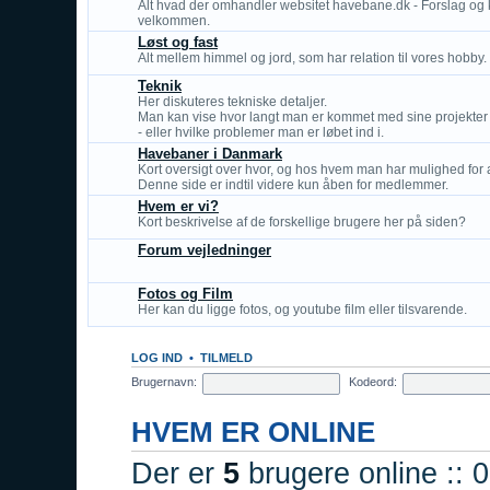
Alt hvad der omhandler websitet havebane.dk - Forslag og k
velkommen.
Løst og fast
Alt mellem himmel og jord, som har relation til vores hobby.
Teknik
Her diskuteres tekniske detaljer.
Man kan vise hvor langt man er kommet med sine projekter
- eller hvilke problemer man er løbet ind i.
Havebaner i Danmark
Kort oversigt over hvor, og hos hvem man har mulighed for a
Denne side er indtil videre kun åben for medlemmer.
Hvem er vi?
Kort beskrivelse af de forskellige brugere her på siden?
Forum vejledninger
Fotos og Film
Her kan du ligge fotos, og youtube film eller tilsvarende.
LOG IND
•
TILMELD
Brugernavn:
Kodeord:
HVEM ER ONLINE
Der er
5
brugere online :: 0