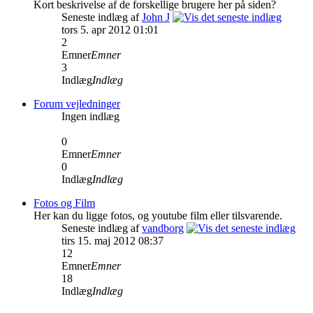
Kort beskrivelse af de forskellige brugere her på siden?
Seneste indlæg af
John J
tors 5. apr 2012 01:01
2
Emner
Emner
3
Indlæg
Indlæg
Forum vejledninger
Ingen indlæg
0
Emner
Emner
0
Indlæg
Indlæg
Fotos og Film
Her kan du ligge fotos, og youtube film eller tilsvarende.
Seneste indlæg af
vandborg
tirs 15. maj 2012 08:37
12
Emner
Emner
18
Indlæg
Indlæg