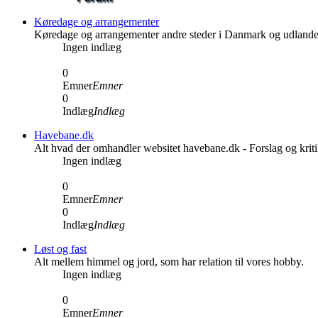
Køredage og arrangementer
Køredage og arrangementer andre steder i Danmark og udlande
Ingen indlæg
0
Emner
Emner
0
Indlæg
Indlæg
Havebane.dk
Alt hvad der omhandler websitet havebane.dk - Forslag og kri
Ingen indlæg
0
Emner
Emner
0
Indlæg
Indlæg
Løst og fast
Alt mellem himmel og jord, som har relation til vores hobby.
Ingen indlæg
0
Emner
Emner