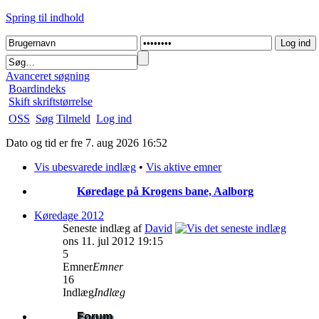
Spring til indhold
Avanceret søgning
Boardindeks
Skift skriftstørrelse
OSS
Søg
Tilmeld
Log ind
Dato og tid er fre 7. aug 2026 16:52
Vis ubesvarede indlæg
•
Vis aktive emner
Køredage på Krogens bane, Aalborg
Køredage 2012
Seneste indlæg af
David
ons 11. jul 2012 19:15
5
Emner
Emner
16
Indlæg
Indlæg
Forum