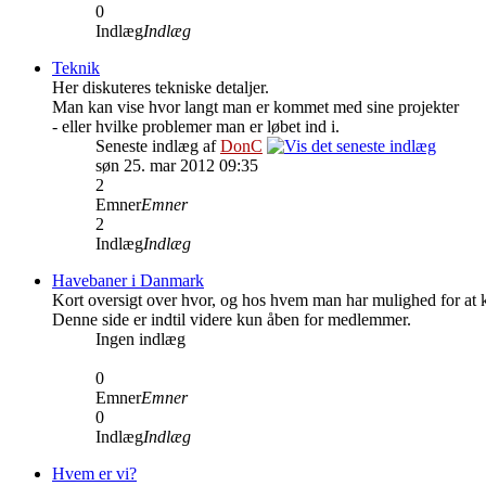
0
Indlæg
Indlæg
Teknik
Her diskuteres tekniske detaljer.
Man kan vise hvor langt man er kommet med sine projekter
- eller hvilke problemer man er løbet ind i.
Seneste indlæg af
DonC
søn 25. mar 2012 09:35
2
Emner
Emner
2
Indlæg
Indlæg
Havebaner i Danmark
Kort oversigt over hvor, og hos hvem man har mulighed for at 
Denne side er indtil videre kun åben for medlemmer.
Ingen indlæg
0
Emner
Emner
0
Indlæg
Indlæg
Hvem er vi?