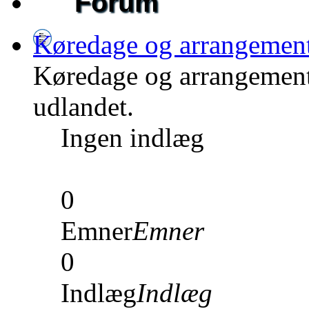
Forum
Køredage og arrangemen
Køredage og arrangement
udlandet.
Ingen indlæg
0
Emner
Emner
0
Indlæg
Indlæg