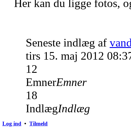
Her kan du ligge fotos, o
Seneste indlæg af
van
tirs 15. maj 2012 08:3
12
Emner
Emner
18
Indlæg
Indlæg
Log ind
•
Tilmeld