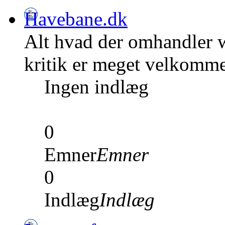
Havebane.dk
Alt hvad der omhandler w
kritik er meget velkomm
Ingen indlæg
0
Emner
Emner
0
Indlæg
Indlæg