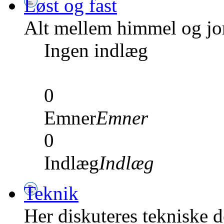
Løst og fast
Alt mellem himmel og jord
Ingen indlæg
0
Emner
Emner
0
Indlæg
Indlæg
Teknik
Her diskuteres tekniske de