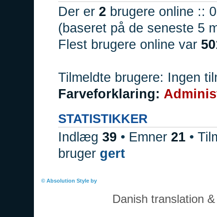
Der er
2
brugere online :: 0
(baseret på de seneste 5 mi
Flest brugere online var
50
Tilmeldte brugere: Ingen ti
Farveforklaring:
Adminis
STATISTIKKER
Indlæg
39
• Emner
21
• Til
bruger
gert
Boardindeks
© Absolution Style by
Christian Bullock
Danish translation 