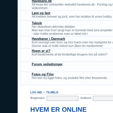
Havebane.dk
Alt hvad der omhandler websitet havebane.dk - Forslag og k
velkommen.
Løst og fast
Alt mellem himmel og jord, som har relation til vores hobby.
Teknik
Her diskuteres tekniske detaljer.
Man kan vise hvor langt man er kommet med sine projekter
- eller hvilke problemer man er løbet ind i.
Havebaner i Danmark
Kort oversigt over hvor, og hos hvem man har mulighed for a
Denne side er indtil videre kun åben for medlemmer.
Hvem er vi?
Kort beskrivelse af de forskellige brugere her på siden?
Forum vejledninger
Fotos og Film
Her kan du ligge fotos, og youtube film eller tilsvarende.
LOG IND
•
TILMELD
Brugernavn:
Kodeord:
HVEM ER ONLINE