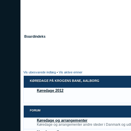
Boardindeks
Vis ubesvarede indlæg
•
Vis aktive emner
KØREDAGE PÅ KROGENS BANE, AALBORG
Køredage 2012
FORUM
Køredage og arrangementer
Køredage og arrangementer andre steder i Danmark og udl