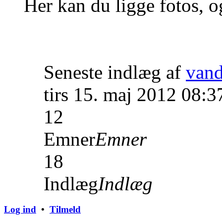
Her kan du ligge fotos, o
Seneste indlæg af
van
tirs 15. maj 2012 08:3
12
Emner
Emner
18
Indlæg
Indlæg
Log ind
•
Tilmeld