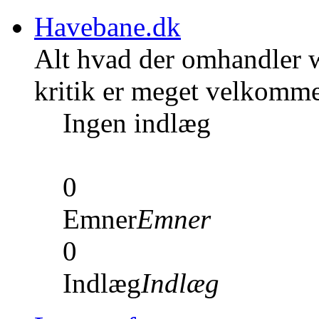
Havebane.dk
Alt hvad der omhandler w
kritik er meget velkomm
Ingen indlæg
0
Emner
Emner
0
Indlæg
Indlæg