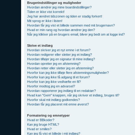
Brugerindstillinger og muligheder
Hvordan ændrer jeg mine boardindstillinger?
Tiden er ikke vist korrekt!
Jeg har ændret tidszonen og tiden er stadig forkert!
Mit sprog er ikke i listen!
Hvordan får jeg vist et billede sammen med mit brugernavn?
Hvad er min rang og hvordan ændrer jeg den?
Når jeg klikker på en brugers email, bliver jeg bedt om at logge ind?
Skrive et indlæg
Hvordan skriver jeg et nyt emne i et forum?
Hvordan redigerer eller sletter jeg et indlæg?
Hvordan tilføjer jeg en signatur til mine indlæg?
Hvordan opretter jeg en afstemning?
Hvordan retter eller sletter jeg en afstemning?
Hvorfor kan jeg ikke tilføje flere afstemningsmuligheder?
Hvorfor kan jeg ikke få adgang til et forum?
Hvorfor kan jeg ikke vedhæfte en fil?
Hvorfor modtog jeg en advarsel?
Hvordan rapporterer jeg indlæg til en redaktør?
Hvad kan "Gem" knappen, når jeg skriver et indlæg, bruges til?
Hvorfor skal mit indlæg godkendes?
Hvordan får jeg placeret mit emne øverst?
Formatering og emnetyper
Hvad er BBkoder?
Kan jeg bruge HTML?
Hvad er smilies?
Kan jeg få vist et billede i mit indlæg?