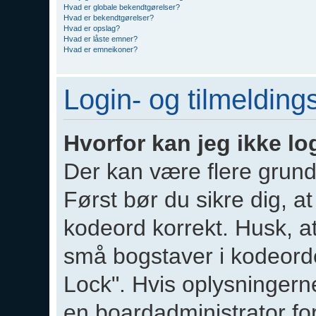
Hvad er globale bekendtgørelser?
Hvad er bekendtgørelser?
Hvad er opslag?
Hvad er låste emner?
Hvad er emneikoner?
Login- og tilmeldin
Hvorfor kan jeg ikke l
Der kan være flere grunde
Først bør du sikre dig, a
kodeord korrekt. Husk, a
små bogstaver i kodeorde
Lock". Hvis oplysningern
en boardadministrator for