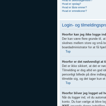
Hvad er bekendtgørelser?
Hvad er opslag?
Hvad er låste emner?
Hvad er emneikoner?
Login- og tilmeldingsp
Hvorfor kan jeg ikke logge in
Der kan være flere grunde til, a
skelnes mellem store og små bog
boardadministrator for at få hjæl
Top
Hvorfor er det nødvendigt at t
Det er ikke sikkert, at det er nø
Tilmelding er dog altid en god i
personligt billede på dine indlæ
tilmelde sig, og det tager kun et 
Top
Hvorfor bliver jeg logget ud h
Når du logger ind, vil du automa
konto. Du kan vælge at blive l
IKKE
anvende denne indstilling 