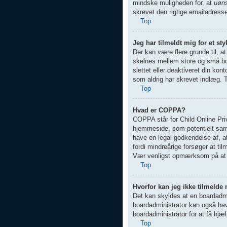
mindske muligheden for, at
uøn
skrevet den rigtige emailadress
Top
Jeg har tilmeldt mig for et st
Der kan være flere grunde til, a
skelnes mellem store og små bog
slettet eller deaktiveret din ko
som aldrig har skrevet indlæg. T
Top
Hvad er COPPA?
COPPA står for Child Online Pri
hjemmeside, som potentielt samle
have en legal godkendelse af, at
fordi mindreårige forsøger at ti
Vær venligst opmærksom på at 
Top
Hvorfor kan jeg ikke tilmelde
Det kan skyldes at en boardadmin
boardadministrator kan også have
boardadministrator for at få hjæl
Top