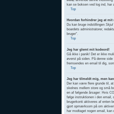
kan se boksen ved log ind, har a
Top
Hvordan forhindrer jeg at mit
Du kan bruge indstillingen
Skjul
boardets administratorer, redaktø
bruger".
Top
Jeg har glemt mit kodeord!
Gå ikke i panik! Det er ikke mul
øverst på siden. På denne side
fremsendes en email til dig, so
Top
Jeg har tilmeldt mig, men kan
Der kan være flere grunde til, a
skelnes mellem store og små bog
en af følgende årsager: Hvis COP
følge instruktionen i den email
brugerkonti aktiveres af enten b
gjort opmærksom på om aktiverin
har modtaget nogen email, kan d