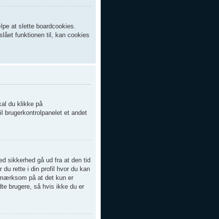
lpe at slette boardcookies.
slået funktionen til, kan cookies
kal du klikke på
il brugerkontrolpanelet et andet
d sikkerhed gå ud fra at den tid
 du rette i din profil hvor du kan
opmærksom på at det kun er
dte brugere, så hvis ikke du er