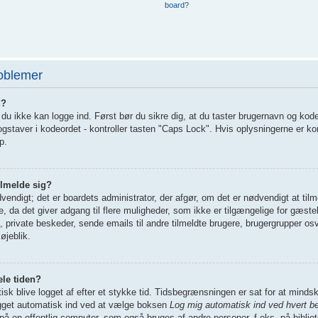
board?
roblemer
d?
t du ikke kan logge ind. Først bør du sikre dig, at du taster brugernavn og kod
staver i kodeordet - kontroller tasten "Caps Lock". Hvis oplysningerne er ko
p.
ilmelde sig?
dvendigt; det er boardets administrator, der afgør, om det er nødvendigt at tilm
de, da det giver adgang til flere muligheder, som ikke er tilgængelige for gæst
g, private beskeder, sende emails til andre tilmeldte brugere, brugergrupper osv
øjeblik.
ele tiden?
tisk blive logget af efter et stykke tid. Tidsbegrænsningen er sat for at mindsk
ogget automatisk ind ved at vælge boksen
Log mig automatisk ind ved hvert b
på en offentlig computer, som også bruges af andre personer, f.eks. på bibliot