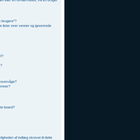
m eller en fornærmelse, fra en bruger
e brugere"?
ne lister over venner og ignorerede
e!?
r?
t overvåge?
 emner?
ette board?
ligheden af indlæg skrevet til dette