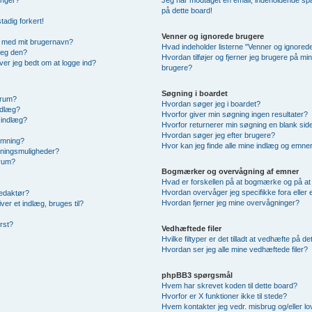
inger?
Jeg har modtaget en email, indeholdende spa
på dette board!
tadig forkert!
Venner og ignorede brugere
n med mit brugernavn?
Hvad indeholder listerne "Venner og ignored
jeg den?
Hvordan tilføjer og fjerner jeg brugere på mi
iver jeg bedt om at logge ind?
brugere?
Søgning i boardet
orum?
Hvordan søger jeg i boardet?
indlæg?
Hvorfor giver min søgning ingen resultater?
e indlæg?
Hvorfor returnerer min søgning en blank sid
Hvordan søger jeg efter brugere?
temning?
Hvor kan jeg finde alle mine indlæg og emne
emningsmuligheder?
orum?
Bogmærker og overvågning af emner
Hvad er forskellen på at bogmærke og på a
Hvordan overvåger jeg specifikke fora eller
redaktør?
Hvordan fjerner jeg mine overvågninger?
er et indlæg, bruges til?
rst?
Vedhæftede filer
Hvilke filtyper er det tilladt at vedhæfte på d
Hvordan ser jeg alle mine vedhæftede filer?
phpBB3 spørgsmål
Hvem har skrevet koden til dette board?
Hvorfor er X funktioner ikke til stede?
Hvem kontakter jeg vedr. misbrug og/eller lov