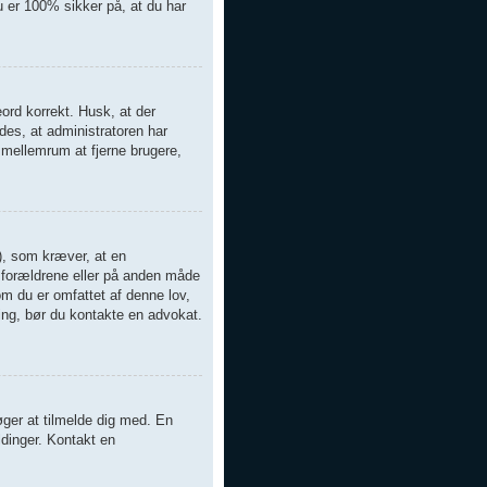
 er 100% sikker på, at du har
eord korrekt. Husk, at der
es, at administratoren har
 mellemrum at fjerne brugere,
), som kræver, at en
ra forældrene eller på anden måde
om du er omfattet af denne lov,
ning, bør du kontakte en advokat.
øger at tilmelde dig med. En
ldinger. Kontakt en