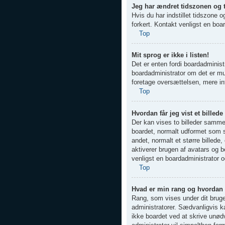
Jeg har ændret tidszonen og ti
Hvis du har indstillet tidszone 
forkert. Kontakt venligst en board
Top
Mit sprog er ikke i listen!
Det er enten fordi boardadministr
boardadministrator om det er mul
foretage oversættelsen, mere i
Top
Hvordan får jeg vist et bill
Der kan vises to billeder sammen
boardet, normalt udformet som st
andet, normalt et større billede
aktiverer brugen af avatars og b
venligst en boardadministrator o
Top
Hvad er min rang og hvordan
Rang, som vises under dit bruger
administratorer. Sædvanligvis ka
ikke boardet ved at skrive unødve