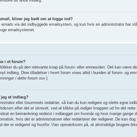
mindske dit antal indlæg.
email, bliver jeg bedt om at logge ind?
 emails via det indbyggede emailsystem, og kun hvis en administrator har slåe
bruge emailsystemet.
ne i et forum?
 klikker du på den relevante knap på forum- eller emnesiden. Det kan være det
nyt indlæg. Dine tilladelser i hvert forum vises altid i bunden af forum- og em
ninger i dette forum osv.
)
r jeg et indlæg?
istrator eller forummets redaktør, så kan du kun redigere og slette egne indl
tidsrum efter det er skrevet, ved at klikke på
rediger
knappen ud for det rette 
r indsat en bemærkning nederst i indlægget om hvornår og hvor mange gange d
atisk, hvis det er administratorer eller redaktører der redigerer. De kan dog
er er redigeret og hvorfor. Vær opmærksom på, at almindelige brugere ikke k