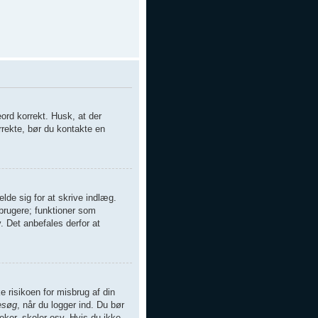
eord korrekt. Husk, at der
rrekte, bør du kontakte en
elde sig for at skrive indlæg.
ebrugere; funktioner som
. Det anbefales derfor at
e risikoen for misbrug af din
esøg
, når du logger ind. Du bør
eker, skoler osv. Hvis du ikke