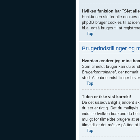
Hvilken funktion har "Slet al
Funktionen sletter alle cookies 
phpBB bruger cookies til at ident
bl.a. også bruges til at registre
Top
Brugerindstillinger og 
Hvordan ændrer jeg mine boar
Som tilmeldt bruger kan du ændre
Brugerkontrolpanel
, der normalt
sted. Alle dine indstillinger bli
Top
Tiden er ikke vist korrekt!
Da det usædvanligt sjældent ske
du ser er rigtig. Det du muligvis 
indstille hvilken tidszone du b
muligt for tilmeldte brugere at 
tilmeldt er det måske på tide at 
Top