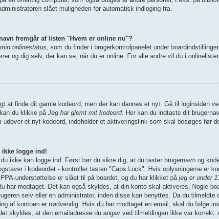
dministratoren slået muligheden for automatisk indloging fra.
 navn fremgår af listen "Hvem er online nu"?
 min onlinestatus
, som du finder i brugerkontrolpanelet under boardindstilling
rer og dig selv, der kan se, når du er online. For alle andre vil du i onlinelist
igt at finde dit gamle kodeord, men der kan dannes et nyt. Gå til loginsiden ve
 kan du klikke på
Jeg har glemt mit kodeord
. Her kan du indtaste dit brugerna
m udover et nyt kodeord, indeholder et aktiveringslink som skal besøges før 
 ikke logge ind!
t du ikke kan logge ind. Først bør du sikre dig, at du taster brugernavn og kod
staver i kodeordet - kontroller tasten "Caps Lock". Hvis oplysningerne er ko
PA-understøttelse er slået til på boardet, og du har klikket på
jeg er under 1
, du har modtaget. Det kan også skyldes, at din konto skal aktiveres. Nogle b
rugeren selv eller en administrator, inden disse kan benyttes. Da du tilmeldte 
g af kontoen er nødvendig. Hvis du har modtaget en email, skal du følge inst
et skyldes, at den emailadresse du angav ved tilmeldingen ikke var korrekt. A