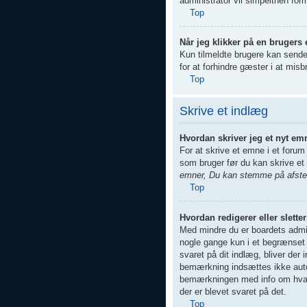
administrator vil simpelthen for
Top
Når jeg klikker på en brugers 
Kun tilmeldte brugere kan sende
for at forhindre gæster i at mis
Top
Skrive et indlæg
Hvordan skriver jeg et nyt em
For at skrive et emne i et forum
som bruger før du kan skrive et 
emner, Du kan stemme på afstem
Top
Hvordan redigerer eller slette
Med mindre du er boardets admin
nogle gange kun i et begrænset 
svaret på dit indlæg, bliver de
bemærkning indsættes ikke autom
bemærkningen med info om hvad d
der er blevet svaret på det.
Top