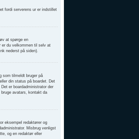
t fordi serverens ur er indstillet
Prøv at spørge en
r er du velkommen til selv at
nk nederst på siden).
g som tilmeldt bruger på
ller din status på boardet. Det
. Det er boardadministrator der
t bruge avatars, kontakt da
 for eksempel redaktører og
dadministrator. Misbrug venligst
tte, og en redaktør eller