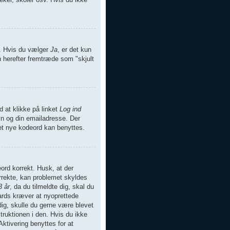
er. Hvis du vælger
Ja
, er det kun
en herefter fremtræde som "skjult
d at klikke på linket
Log ind
vn og din emailadresse. Der
det nye kodeord kan benyttes.
eord korrekt. Husk, at der
rrekte, kan problemet skyldes
3 år
, da du tilmeldte dig, skal du
oards kræver at nyoprettede
dig, skulle du gerne være blevet
ruktionen i den. Hvis du ikke
ktivering benyttes for at