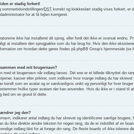
den er stadig forkert!
og sommertidsindstillingen/
DST
korrekt og klokkeslæt stadig vises forkert, er de
administrator for at få fejlen korrigeret.
atorerne ikke har installeret dit sprog, eller fordi det ikke er oversat endnu. 
igt at installere den sprogpakke som du har brug for. Hvis den ikke eksistere
nformation om hvordan dette gøres findes på phpBB Group's hjemmeside (se li
ede sammen med mit brugernavn?
 med et brugernavn når indlæg læses. Det ene er et billede tilknyttet din ran
jerner, kasser eller prikker, som indikerer hvor mange indlæg du har skrevet e
, er kendt som en avatar og er sædvanligvis unikt og personligt for hver bruger
estemmer hvilke typer avatars der kan anvendes. Hvis du ikke er i stand til a
g bed om en grund til dette.
 ændrer jeg den?
navn, indikerer antal indlæg du har skrevet og identificerer særlige brugere,
n du ikke direkte ændre teksten for nogen rang, da de er indstillet af en boar
ndige indlæg blot for at forøge din rang. De fleste boards vil ikke tolerere de