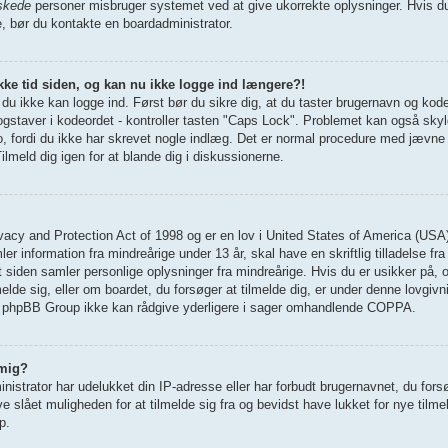
skede
personer misbruger systemet ved at give ukorrekte oplysninger. Hvis du
e, bør du kontakte en boardadministrator.
ykke tid siden, og kan nu ikke logge ind længere?!
t du ikke kan logge ind. Først bør du sikre dig, at du taster brugernavn og kod
staver i kodeordet - kontroller tasten "Caps Lock". Problemet kan også skyld
nto, fordi du ikke har skrevet nogle indlæg. Det er normal procedure med jævne
ilmeld dig igen for at blande dig i diskussionerne.
vacy and Protection Act of 1998 og er en lov i United States of America (USA
r information fra mindreårige under 13 år, skal have en skriftlig tilladelse f
 siden samler personlige oplysninger fra mindreårige. Hvis du er usikker på, 
lmelde sig, eller om boardet, du forsøger at tilmelde dig, er under denne lovgiv
phpBB Group ikke kan rådgive yderligere i sager omhandlende COPPA.
 mig?
istrator har udelukket din IP-adresse eller har forbudt brugernavnet, du fors
 slået muligheden for at tilmelde sig fra og bevidst have lukket for nye tilme
p.