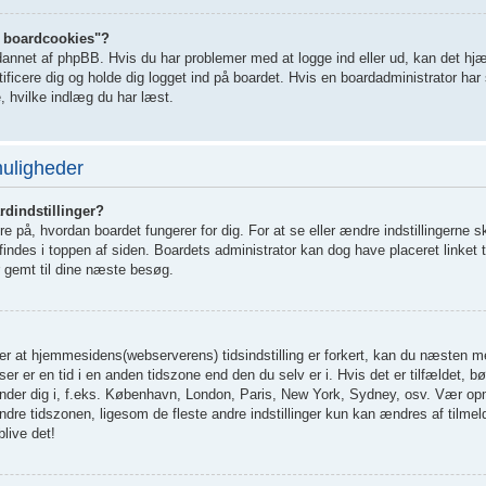
le boardcookies"?
dannet af phpBB. Hvis du har problemer med at logge ind eller ud, kan det hjæ
ificere dig og holde dig logget ind på boardet. Hvis en boardadministrator har 
re, hvilke indlæg du har læst.
muligheder
dindstillinger?
 på, hvordan boardet fungerer for dig. For at se eller ændre indstillingerne s
 findes i toppen af siden. Boardets administrator kan dog have placeret linket t
ver gemt til dine næste besøg.
r at hjemmesidens(webserverens) tidsindstilling er forkert, kan du næsten me
ser er en tid i en anden tidszone end den du selv er i. Hvis det er tilfældet, bør
efinder dig i, f.eks. København, London, Paris, New York, Sydney, osv. Vær 
ændre tidszonen, ligesom de fleste andre indstillinger kun kan ændres af tilmel
blive det!