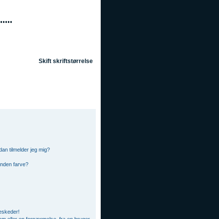
Skift skriftstørrelse
OSS
Søg
Tilmeld
Log ind
an tilmelder jeg mig?
anden farve?
beskeder!