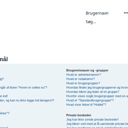
Avanceret søgning
mål
Brugerniveauer og -grupper
Hvad er administratorer?
ig?
Hvad er redaktører?
Hvad er brugergrupper?
mgår af listen "Hvem er online nu"?
Hvordan finder jeg brugergrupperne og hvord
Hvordan bliver jeg leder af en gruppe?
e ind!
Hvorfor vises nogle brugergrupper med en 
siden, og kan nu ikke logge ind længere?!
Hvad er "Standardbrugergruppe"?
Hvad viser linket til "Holdet"?
okies"?
Private beskeder
Jeg kan ikke sende private beskeder!
Jeg bliver ved med at få uønskede private 