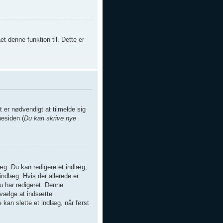
t denne funktion til. Dette er
 er nødvendigt at tilmelde sig
nesiden (
Du kan skrive nye
æg. Du kan redigere et indlæg,
indlæg. Hvis der allerede er
u har redigeret. Denne
 vælge at indsætte
an slette et indlæg, når først