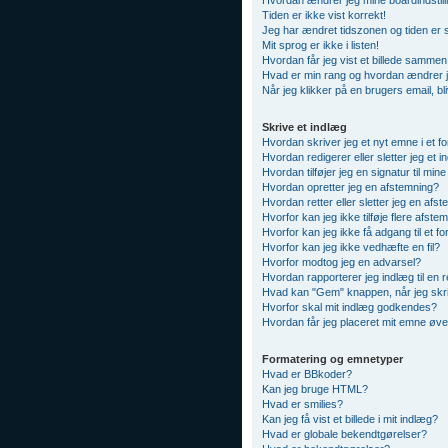
Hvordan ændrer jeg mine boardindstill
Tiden er ikke vist korrekt!
Jeg har ændret tidszonen og tiden er s
Mit sprog er ikke i listen!
Hvordan får jeg vist et billede samme
Hvad er min rang og hvordan ændrer 
Når jeg klikker på en brugers email, bl
Skrive et indlæg
Hvordan skriver jeg et nyt emne i et f
Hvordan redigerer eller sletter jeg et 
Hvordan tilføjer jeg en signatur til min
Hvordan opretter jeg en afstemning?
Hvordan retter eller sletter jeg en afs
Hvorfor kan jeg ikke tilføje flere afst
Hvorfor kan jeg ikke få adgang til et f
Hvorfor kan jeg ikke vedhæfte en fil?
Hvorfor modtog jeg en advarsel?
Hvordan rapporterer jeg indlæg til en 
Hvad kan "Gem" knappen, når jeg skriv
Hvorfor skal mit indlæg godkendes?
Hvordan får jeg placeret mit emne øve
Formatering og emnetyper
Hvad er BBkoder?
Kan jeg bruge HTML?
Hvad er smilies?
Kan jeg få vist et billede i mit indlæg?
Hvad er globale bekendtgørelser?