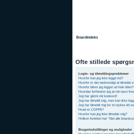
Boardindeks
Ofte stillede spørgs
Login- og tilmeldingsproblemer
Hvorfor kan jeg ikke logge ind?
Hvorfor er det nødvendigt at tilmelde s
Hvorfor bliver jeg logget ud hele tiden?
Hvordan forhindrer jeg at mit navn fre
Jeg har glemt mit kodeord!
Jeg har tilmeldt mig, men kan ikke logg
Jeg har tilmeldt mig for et stykke tid 
Hvad er COPPA?
Hvorfor kan jeg ikke tilmelde mig?
Hvilken funktion har "Slet alle boardco
Brugerindstillinger og muligheder