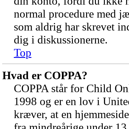
din konto, fordi du ikke 
normal procedure med jæ
som aldrig har skrevet in
dig i diskussionerne.
Top
Hvad er COPPA?
COPPA står for Child Onl
1998 og er en lov i Unit
kræver, at en hjemmeside
fra mindreårige under 13 å