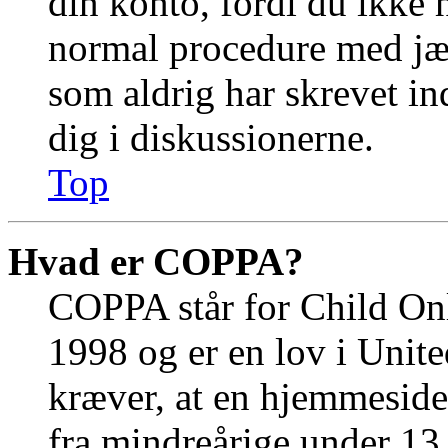
din konto, fordi du ikke 
normal procedure med jæ
som aldrig har skrevet in
dig i diskussionerne.
Top
Hvad er COPPA?
COPPA står for Child Onl
1998 og er en lov i Unit
kræver, at en hjemmeside
fra mindreårige under 13 å