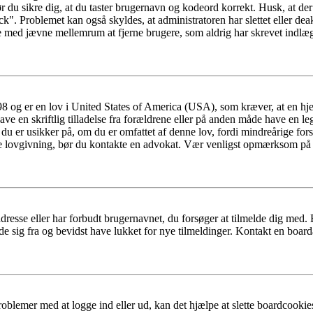
ør du sikre dig, at du taster brugernavn og kodeord korrekt. Husk, at de
k". Problemet kan også skyldes, at administratoren har slettet eller deak
e med jævne mellemrum at fjerne brugere, som aldrig har skrevet indlæg
98 og er en lov i United States of America (USA), som kræver, at en h
have en skriftlig tilladelse fra forældrene eller på anden måde have en l
 du er usikker på, om du er omfattet af denne lov, fordi mindreårige fors
denne lovgivning, bør du kontakte en advokat. Vær venligst opmærksom 
dresse eller har forbudt brugernavnet, du forsøger at tilmelde dig med.
de sig fra og bevidst have lukket for nye tilmeldinger. Kontakt en board
roblemer med at logge ind eller ud, kan det hjælpe at slette boardcook