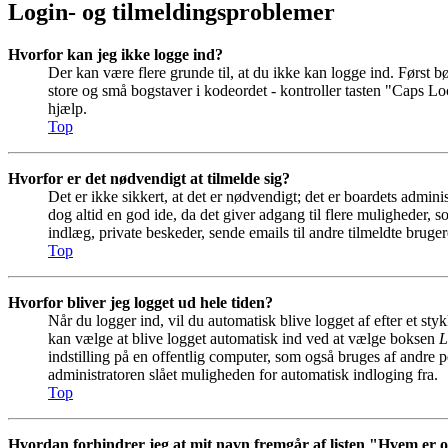
Login- og tilmeldingsproblemer
Hvorfor kan jeg ikke logge ind?
Der kan være flere grunde til, at du ikke kan logge ind. Først b
store og små bogstaver i kodeordet - kontroller tasten "Caps Lo
hjælp.
Top
Hvorfor er det nødvendigt at tilmelde sig?
Det er ikke sikkert, at det er nødvendigt; det er boardets adminis
dog altid en god ide, da det giver adgang til flere muligheder, 
indlæg, private beskeder, sende emails til andre tilmeldte bruger
Top
Hvorfor bliver jeg logget ud hele tiden?
Når du logger ind, vil du automatisk blive logget af efter et st
kan vælge at blive logget automatisk ind ved at vælge boksen
L
indstilling på en offentlig computer, som også bruges af andre p
administratoren slået muligheden for automatisk indloging fra.
Top
Hvordan forhindrer jeg at mit navn fremgår af listen "Hvem er 