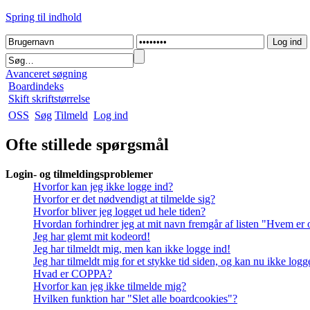
Spring til indhold
Avanceret søgning
Boardindeks
Skift skriftstørrelse
OSS
Søg
Tilmeld
Log ind
Ofte stillede spørgsmål
Login- og tilmeldingsproblemer
Hvorfor kan jeg ikke logge ind?
Hvorfor er det nødvendigt at tilmelde sig?
Hvorfor bliver jeg logget ud hele tiden?
Hvordan forhindrer jeg at mit navn fremgår af listen "Hvem er 
Jeg har glemt mit kodeord!
Jeg har tilmeldt mig, men kan ikke logge ind!
Jeg har tilmeldt mig for et stykke tid siden, og kan nu ikke log
Hvad er COPPA?
Hvorfor kan jeg ikke tilmelde mig?
Hvilken funktion har "Slet alle boardcookies"?