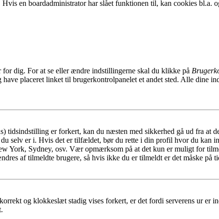
. Hvis en boardadministrator har slået funktionen til, kan cookies bl.a. og
or dig. For at se eller ændre indstillingerne skal du klikke på
Brugerko
ave placeret linket til brugerkontrolpanelet et andet sted. Alle dine ind
tidsindstilling er forkert, kan du næsten med sikkerhed gå ud fra at de
u selv er i. Hvis det er tilfældet, bør du rette i din profil hvor du kan i
New York, Sydney, osv. Vær opmærksom på at det kun er muligt for tilme
dres af tilmeldte brugere, så hvis ikke du er tilmeldt er det måske på tid
korrekt og klokkeslæt stadig vises forkert, er det fordi serverens ur er ind
.