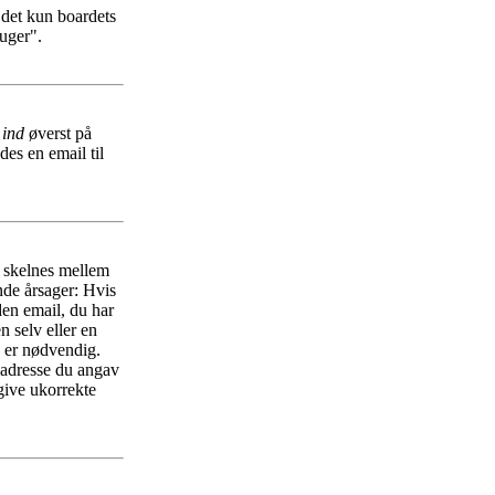
r det kun boardets
ruger".
 ind
øverst på
es en email til
r skelnes mellem
nde årsager: Hvis
 den email, du har
n selv eller en
n er nødvendig.
ladresse du angav
give ukorrekte