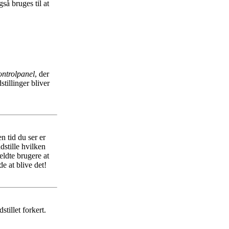
så bruges til at
ntrolpanel
, der
stillinger bliver
n tid du ser er
ndstille hvilken
ldte brugere at
e at blive det!
stillet forkert.