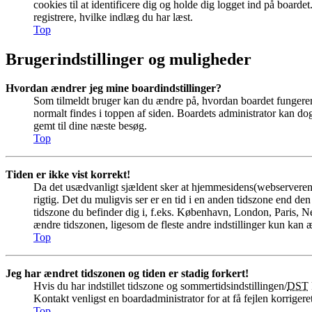
cookies til at identificere dig og holde dig logget ind på boardet
registrere, hvilke indlæg du har læst.
Top
Brugerindstillinger og muligheder
Hvordan ændrer jeg mine boardindstillinger?
Som tilmeldt bruger kan du ændre på, hvordan boardet fungerer f
normalt findes i toppen af siden. Boardets administrator kan dog h
gemt til dine næste besøg.
Top
Tiden er ikke vist korrekt!
Da det usædvanligt sjældent sker at hjemmesidens(webserverens) 
rigtig. Det du muligvis ser er en tid i en anden tidszone end den d
tidszone du befinder dig i, f.eks. København, London, Paris, 
ændre tidszonen, ligesom de fleste andre indstillinger kun kan æn
Top
Jeg har ændret tidszonen og tiden er stadig forkert!
Hvis du har indstillet tidszone og sommertidsindstillingen/
DST
Kontakt venligst en boardadministrator for at få fejlen korrigeret
Top