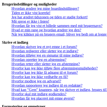
Brugerindstillinger og muligheder
Hvordan ændrer jeg mine boardindstillinger?
Tiden er ikke vist korrekt!
Jeg har ændret tidszonen og tiden er stadig forkert!
Mit sprog er ikke i listen!
Hvordan får jeg vist et billede sammen med mit brugernavn?
Hvad er min rang og hvordan ændrer jeg den?
Når jeg klikker på en brugers email, bliver jeg bedt om at logge
Skrive et indlæg
Hvordan skriver jeg et nyt emne i et forum?
Hvordan redigerer eller sletter jeg et indlæg?
Hvordan tilføjer jeg en signatur til mine indlæg?
Hvordan opretter jeg en afstemning?
Hvordan retter eller sletter jeg en afstemning?
Hvorfor kan jeg ikke tilføje flere afstemningsmuligheder?
Hvorfor kan jeg ikke få adgang til et forum?
Hvorfor kan jeg ikke vedhæfte en fil?
Hvorfor modtog jeg en advarsel?
Hvordan rapporterer jeg indlæg til en redaktør?
Hvad kan "Gem" knappen, når jeg skriver et indlæg, bruges til
Hvorfor skal mit indlæg godkendes?
Hvordan får jeg placeret mit emne øverst?
Formatering og emnetyper