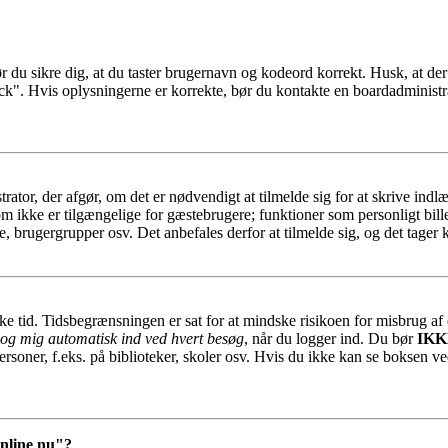
ør du sikre dig, at du taster brugernavn og kodeord korrekt. Husk, at de
ck". Hvis oplysningerne er korrekte, bør du kontakte en boardadministra
trator, der afgør, om det er nødvendigt at tilmelde sig for at skrive indl
som ikke er tilgængelige for gæstebrugere; funktioner som personligt bill
e, brugergrupper osv. Det anbefales derfor at tilmelde sig, og det tager k
ykke tid. Tidsbegrænsningen er sat for at mindske risikoen for misbrug a
og mig automatisk ind ved hvert besøg
, når du logger ind. Du bør
IKK
ersoner, f.eks. på biblioteker, skoler osv. Hvis du ikke kan se boksen ve
online nu"?