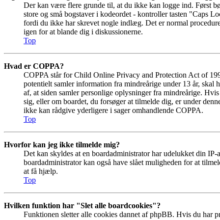
Der kan være flere grunde til, at du ikke kan logge ind. Først b
store og små bogstaver i kodeordet - kontroller tasten "Caps Loc
fordi du ikke har skrevet nogle indlæg. Det er normal procedur
igen for at blande dig i diskussionerne.
Top
Hvad er COPPA?
COPPA står for Child Online Privacy and Protection Act of 19
potentielt samler information fra mindreårige under 13 år, skal 
af, at siden samler personlige oplysninger fra mindreårige. Hvis
sig, eller om boardet, du forsøger at tilmelde dig, er under 
ikke kan rådgive yderligere i sager omhandlende COPPA.
Top
Hvorfor kan jeg ikke tilmelde mig?
Det kan skyldes at en boardadministrator har udelukket din IP-a
boardadministrator kan også have slået muligheden for at tilmel
at få hjælp.
Top
Hvilken funktion har "Slet alle boardcookies"?
Funktionen sletter alle cookies dannet af phpBB. Hvis du har p