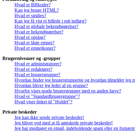
Hvad er BBkoder?
Kan jeg bruge HTML?
Hvad er smilies?
Kan jeg få vist et billede i mit indlæg?
Hvad er globale bekendtgørelser?
Hvad er bekendtgørelser?
Hvad er opslag?
Hvad er låste emner?
Hvad er emneikoner?
Brugerniveauer og -grupper
Hvad er administratorer?
Hvad er redaktører?
Hvad er brugergrupper?
Hvordan finder jeg brugergrupperne og hvordan tilmelder jeg 
Hvordan bliver jeg leder af en gruppe?
Hvorfor vises nogle brugergrupper med en anden farve?
Hvad er "Standardbrugergruppe"?
Hvad viser linket til "Holdet"?
Private beskeder
Jeg kan ikke sende private beskeder!
Jeg bliver ved med at få uønskede private beskeder!
Jeg har modtaget en email, indeholdende spam eller en fornærme