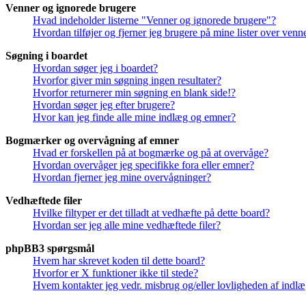
Venner og ignorede brugere
Hvad indeholder listerne "Venner og ignorede brugere"?
Hvordan tilføjer og fjerner jeg brugere på mine lister over ven
Søgning i boardet
Hvordan søger jeg i boardet?
Hvorfor giver min søgning ingen resultater?
Hvorfor returnerer min søgning en blank side!?
Hvordan søger jeg efter brugere?
Hvor kan jeg finde alle mine indlæg og emner?
Bogmærker og overvågning af emner
Hvad er forskellen på at bogmærke og på at overvåge?
Hvordan overvåger jeg specifikke fora eller emner?
Hvordan fjerner jeg mine overvågninger?
Vedhæftede filer
Hvilke filtyper er det tilladt at vedhæfte på dette board?
Hvordan ser jeg alle mine vedhæftede filer?
phpBB3 spørgsmål
Hvem har skrevet koden til dette board?
Hvorfor er X funktioner ikke til stede?
Hvem kontakter jeg vedr. misbrug og/eller lovligheden af indlæg