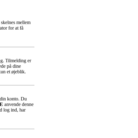
r skelnes mellem
tor for at få
æg. Tilmelding er
ede på dine
un et øjeblik.
f din konto. Du
E
anvende denne
d log ind, har