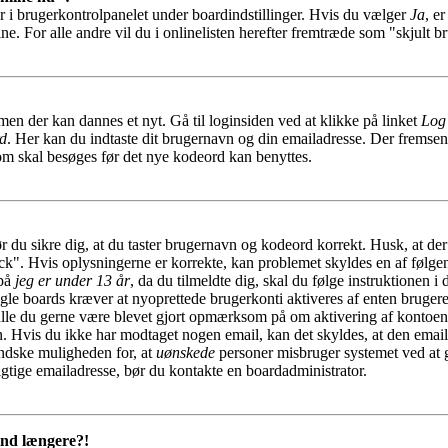
r i brugerkontrolpanelet under boardindstillinger. Hvis du vælger
Ja
, e
ine. For alle andre vil du i onlinelisten herefter fremtræde som "skjult b
men der kan dannes et nyt. Gå til loginsiden ved at klikke på linket
Log
rd
. Her kan du indtaste dit brugernavn og din emailadresse. Der fremsend
som skal besøges før det nye kodeord kan benyttes.
ør du sikre dig, at du taster brugernavn og kodeord korrekt. Husk, at de
ock". Hvis oplysningerne er korrekte, kan problemet skyldes en af følge
 på
jeg er under 13 år
, da du tilmeldte dig, skal du følge instruktionen i
gle boards kræver at nyoprettede brugerkonti aktiveres af enten brugere
skulle du gerne være blevet gjort opmærksom på om aktivering af kontoe
en. Hvis du ikke har modtaget nogen email, kan det skyldes, at den emai
indske muligheden for, at
uønskede
personer misbruger systemet ved at 
igtige emailadresse, bør du kontakte en boardadministrator.
 ind længere?!