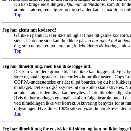
Du kan bruge indstillingen
Skjul min onlinestatus
, som du finde
administratorer, redaktører og dig selv, der kan se, når du er onl
Top
Jeg har glemt mit kodeord!
Gå ikke i panik! Det er ikke muligt at finde dit gamle kodeord, 
siden. På denne side kan du klikke på
Jeg har glemt mit kodeo
dig, som udover et nyt kodeord, indeholder et aktiveringslink 
Top
Jeg har tilmeldt mig, men kan ikke logge ind!
Der kan være flere grunde til, at du ikke kan logge ind. Først b
store og små bogstaver i kodeordet - kontroller tasten "Caps L
COPPA-understøttelse er slået til på boardet, og du har klikket
modtaget. Det kan også skyldes, at din konto skal aktiveres. No
administrator, inden disse kan benyttes. Da du tilmeldte dig, 
Hvis du har modtaget en email, skal du følge instruktionen i d
ved tilmeldingen ikke var korrekt. Aktivering benyttes for at m
oplysninger. Hvis du er 100% sikker på, at du har skrevet den r
Top
Jeg har tilmeldt mig for et stykke tid siden, og kan nu ikke logge