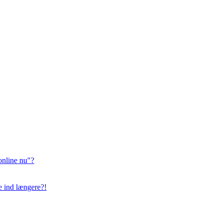
online nu"?
ge ind længere?!