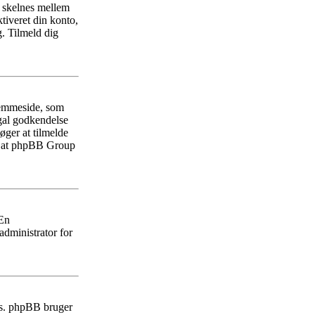
r skelnes mellem
tiveret din konto,
. Tilmeld dig
jemmeside, som
egal godkendelse
øger at tilmelde
på at phpBB Group
 En
administrator for
ies. phpBB bruger