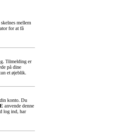
r skelnes mellem
tor for at få
æg. Tilmelding er
ede på dine
un et øjeblik.
f din konto. Du
E
anvende denne
d log ind, har