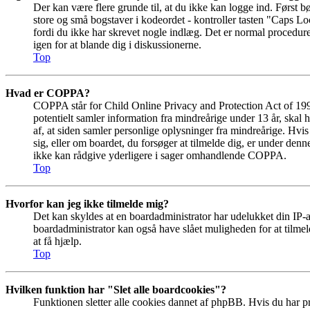
Der kan være flere grunde til, at du ikke kan logge ind. Først b
store og små bogstaver i kodeordet - kontroller tasten "Caps Loc
fordi du ikke har skrevet nogle indlæg. Det er normal procedur
igen for at blande dig i diskussionerne.
Top
Hvad er COPPA?
COPPA står for Child Online Privacy and Protection Act of 19
potentielt samler information fra mindreårige under 13 år, skal 
af, at siden samler personlige oplysninger fra mindreårige. Hvis
sig, eller om boardet, du forsøger at tilmelde dig, er under 
ikke kan rådgive yderligere i sager omhandlende COPPA.
Top
Hvorfor kan jeg ikke tilmelde mig?
Det kan skyldes at en boardadministrator har udelukket din IP-a
boardadministrator kan også have slået muligheden for at tilmel
at få hjælp.
Top
Hvilken funktion har "Slet alle boardcookies"?
Funktionen sletter alle cookies dannet af phpBB. Hvis du har p