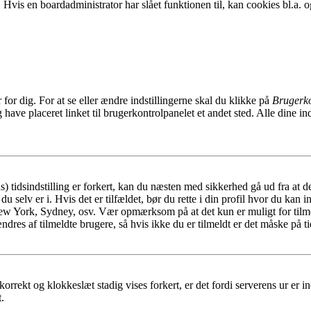
. Hvis en boardadministrator har slået funktionen til, kan cookies bl.a. og
or dig. For at se eller ændre indstillingerne skal du klikke på
Brugerko
ave placeret linket til brugerkontrolpanelet et andet sted. Alle dine ind
tidsindstilling er forkert, kan du næsten med sikkerhed gå ud fra at de
u selv er i. Hvis det er tilfældet, bør du rette i din profil hvor du kan i
New York, Sydney, osv. Vær opmærksom på at det kun er muligt for tilme
dres af tilmeldte brugere, så hvis ikke du er tilmeldt er det måske på tid
korrekt og klokkeslæt stadig vises forkert, er det fordi serverens ur er ind
.