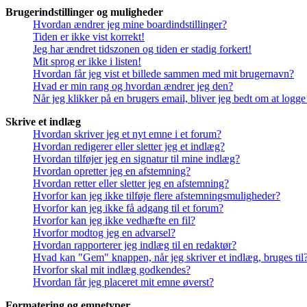
Brugerindstillinger og muligheder
Hvordan ændrer jeg mine boardindstillinger?
Tiden er ikke vist korrekt!
Jeg har ændret tidszonen og tiden er stadig forkert!
Mit sprog er ikke i listen!
Hvordan får jeg vist et billede sammen med mit brugernavn?
Hvad er min rang og hvordan ændrer jeg den?
Når jeg klikker på en brugers email, bliver jeg bedt om at logge
Skrive et indlæg
Hvordan skriver jeg et nyt emne i et forum?
Hvordan redigerer eller sletter jeg et indlæg?
Hvordan tilføjer jeg en signatur til mine indlæg?
Hvordan opretter jeg en afstemning?
Hvordan retter eller sletter jeg en afstemning?
Hvorfor kan jeg ikke tilføje flere afstemningsmuligheder?
Hvorfor kan jeg ikke få adgang til et forum?
Hvorfor kan jeg ikke vedhæfte en fil?
Hvorfor modtog jeg en advarsel?
Hvordan rapporterer jeg indlæg til en redaktør?
Hvad kan "Gem" knappen, når jeg skriver et indlæg, bruges til
Hvorfor skal mit indlæg godkendes?
Hvordan får jeg placeret mit emne øverst?
Formatering og emnetyper