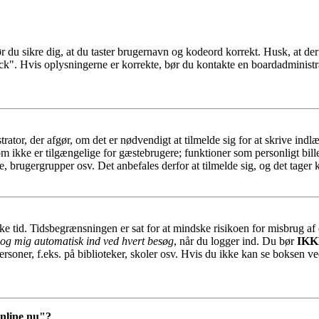
ør du sikre dig, at du taster brugernavn og kodeord korrekt. Husk, at de
ck". Hvis oplysningerne er korrekte, bør du kontakte en boardadministra
trator, der afgør, om det er nødvendigt at tilmelde sig for at skrive indl
som ikke er tilgængelige for gæstebrugere; funktioner som personligt bill
e, brugergrupper osv. Det anbefales derfor at tilmelde sig, og det tager k
ykke tid. Tidsbegrænsningen er sat for at mindske risikoen for misbrug a
og mig automatisk ind ved hvert besøg
, når du logger ind. Du bør
IKK
ersoner, f.eks. på biblioteker, skoler osv. Hvis du ikke kan se boksen ve
online nu"?