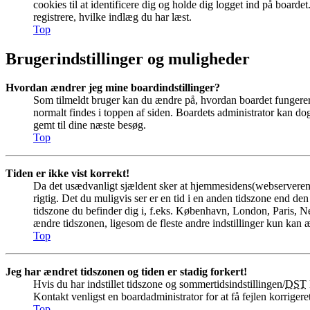
cookies til at identificere dig og holde dig logget ind på boardet
registrere, hvilke indlæg du har læst.
Top
Brugerindstillinger og muligheder
Hvordan ændrer jeg mine boardindstillinger?
Som tilmeldt bruger kan du ændre på, hvordan boardet fungerer f
normalt findes i toppen af siden. Boardets administrator kan dog h
gemt til dine næste besøg.
Top
Tiden er ikke vist korrekt!
Da det usædvanligt sjældent sker at hjemmesidens(webserverens) 
rigtig. Det du muligvis ser er en tid i en anden tidszone end den d
tidszone du befinder dig i, f.eks. København, London, Paris, 
ændre tidszonen, ligesom de fleste andre indstillinger kun kan æn
Top
Jeg har ændret tidszonen og tiden er stadig forkert!
Hvis du har indstillet tidszone og sommertidsindstillingen/
DST
Kontakt venligst en boardadministrator for at få fejlen korrigeret
Top