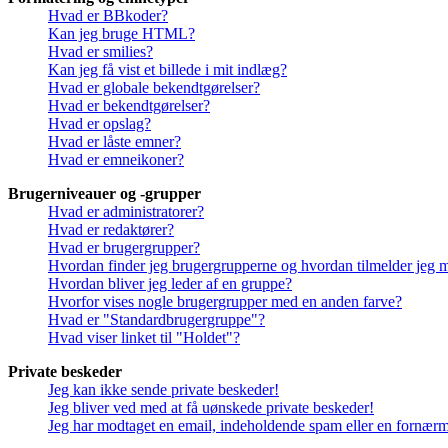
Hvad er BBkoder?
Kan jeg bruge HTML?
Hvad er smilies?
Kan jeg få vist et billede i mit indlæg?
Hvad er globale bekendtgørelser?
Hvad er bekendtgørelser?
Hvad er opslag?
Hvad er låste emner?
Hvad er emneikoner?
Brugerniveauer og -grupper
Hvad er administratorer?
Hvad er redaktører?
Hvad er brugergrupper?
Hvordan finder jeg brugergrupperne og hvordan tilmelder jeg 
Hvordan bliver jeg leder af en gruppe?
Hvorfor vises nogle brugergrupper med en anden farve?
Hvad er "Standardbrugergruppe"?
Hvad viser linket til "Holdet"?
Private beskeder
Jeg kan ikke sende private beskeder!
Jeg bliver ved med at få uønskede private beskeder!
Jeg har modtaget en email, indeholdende spam eller en fornærme