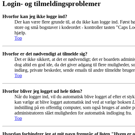
Login- og tilmeldingsproblemer
Hvorfor kan jeg ikke logge ind?
Der kan være flere grunde til, at du ikke kan logge ind. Først b
store og små bogstaver i kodeordet - kontroller tasten "Caps Lo
hjælp.
Top
Hvorfor er det nødvendigt at tilmelde sig?
Det er ikke sikkert, at det er nødvendigt; det er boardets adminis
dog altid en god ide, da det giver adgang til flere muligheder, 
indlæg, private beskeder, sende emails til andre tilmeldte bruger
Top
Hvorfor bliver jeg logget ud hele tiden?
Når du logger ind, vil du automatisk blive logget af efter et st
kan vælge at blive logget automatisk ind ved at vælge boksen
L
indstilling på en offentlig computer, som også bruges af andre p
administratoren slået muligheden for automatisk indloging fra.
Top
Hvordan forhindrer jeg at mit navn fremgår af listen "Hvem er 