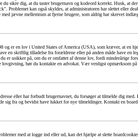
ør du sikre dig, at du taster brugernavn og kodeord korrekt. Husk, at de
k". Problemet kan også skyldes, at administratoren har slettet eller deak
e med jævne mellemrum at fjerne brugere, som aldrig har skrevet indlæg
98 og er en lov i United States of America (USA), som kræver, at en h
have en skriftlig tilladelse fra forældrene eller på anden måde have en l
 du er usikker på, om du er omfattet af denne lov, fordi mindreårige fors
denne lovgivning, bør du kontakte en advokat. Vær venligst opmærksom 
dresse eller har forbudt brugernavnet, du forsøger at tilmelde dig med.
de sig fra og bevidst have lukket for nye tilmeldinger. Kontakt en board
roblemer med at logge ind eller ud, kan det hjælpe at slette boardcook