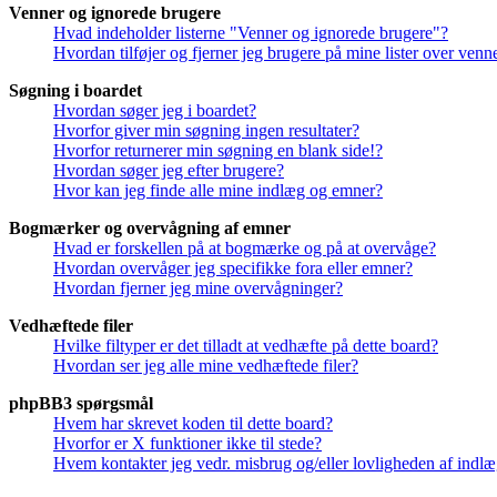
Venner og ignorede brugere
Hvad indeholder listerne "Venner og ignorede brugere"?
Hvordan tilføjer og fjerner jeg brugere på mine lister over ven
Søgning i boardet
Hvordan søger jeg i boardet?
Hvorfor giver min søgning ingen resultater?
Hvorfor returnerer min søgning en blank side!?
Hvordan søger jeg efter brugere?
Hvor kan jeg finde alle mine indlæg og emner?
Bogmærker og overvågning af emner
Hvad er forskellen på at bogmærke og på at overvåge?
Hvordan overvåger jeg specifikke fora eller emner?
Hvordan fjerner jeg mine overvågninger?
Vedhæftede filer
Hvilke filtyper er det tilladt at vedhæfte på dette board?
Hvordan ser jeg alle mine vedhæftede filer?
phpBB3 spørgsmål
Hvem har skrevet koden til dette board?
Hvorfor er X funktioner ikke til stede?
Hvem kontakter jeg vedr. misbrug og/eller lovligheden af indlæg