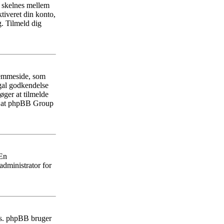
r skelnes mellem
tiveret din konto,
. Tilmeld dig
jemmeside, som
egal godkendelse
øger at tilmelde
på at phpBB Group
 En
administrator for
ies. phpBB bruger