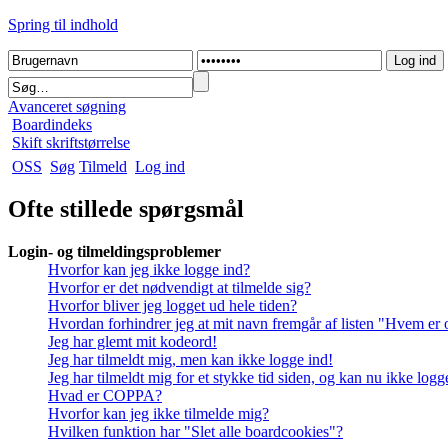
Spring til indhold
Avanceret søgning
Boardindeks
Skift skriftstørrelse
OSS
Søg
Tilmeld
Log ind
Ofte stillede spørgsmål
Login- og tilmeldingsproblemer
Hvorfor kan jeg ikke logge ind?
Hvorfor er det nødvendigt at tilmelde sig?
Hvorfor bliver jeg logget ud hele tiden?
Hvordan forhindrer jeg at mit navn fremgår af listen "Hvem er 
Jeg har glemt mit kodeord!
Jeg har tilmeldt mig, men kan ikke logge ind!
Jeg har tilmeldt mig for et stykke tid siden, og kan nu ikke log
Hvad er COPPA?
Hvorfor kan jeg ikke tilmelde mig?
Hvilken funktion har "Slet alle boardcookies"?