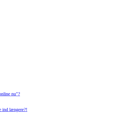
online nu"?
ge ind længere?!