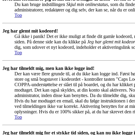
Du kan bruge indstillingen
Skjul min onlinestatus
, som du finde
administratorer, redaktører og dig selv, der kan se, når du er onl
Top
Jeg har glemt mit kodeord!
Gå ikke i panik! Det er ikke muligt at finde dit gamle kodeord, 
siden. På denne side kan du klikke på
Jeg har glemt mit kodeo
dig, som udover et nyt kodeord, indeholder et aktiveringslink 
Top
Jeg har tilmeldt mig, men kan ikke logge ind!
Der kan være flere grunde til, at du ikke kan logge ind. Først b
store og små bogstaver i kodeordet - kontroller tasten "Caps L
COPPA-understøttelse er slået til på boardet, og du har klikket
modtaget. Det kan også skyldes, at din konto skal aktiveres. No
administrator, inden disse kan benyttes. Da du tilmeldte dig, 
Hvis du har modtaget en email, skal du følge instruktionen i d
ved tilmeldingen ikke var korrekt. Aktivering benyttes for at m
oplysninger. Hvis du er 100% sikker på, at du har skrevet den r
Top
Jeg har tilmeldt mig for et stykke tid siden, og kan nu ikke logge