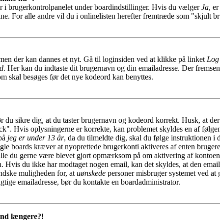
r i brugerkontrolpanelet under boardindstillinger. Hvis du vælger
Ja
, e
ine. For alle andre vil du i onlinelisten herefter fremtræde som "skjult b
men der kan dannes et nyt. Gå til loginsiden ved at klikke på linket
Log
rd
. Her kan du indtaste dit brugernavn og din emailadresse. Der fremsend
som skal besøges før det nye kodeord kan benyttes.
ør du sikre dig, at du taster brugernavn og kodeord korrekt. Husk, at de
ock". Hvis oplysningerne er korrekte, kan problemet skyldes en af følge
 på
jeg er under 13 år
, da du tilmeldte dig, skal du følge instruktionen i
gle boards kræver at nyoprettede brugerkonti aktiveres af enten brugere
skulle du gerne være blevet gjort opmærksom på om aktivering af kontoe
en. Hvis du ikke har modtaget nogen email, kan det skyldes, at den emai
indske muligheden for, at
uønskede
personer misbruger systemet ved at 
igtige emailadresse, bør du kontakte en boardadministrator.
 ind længere?!