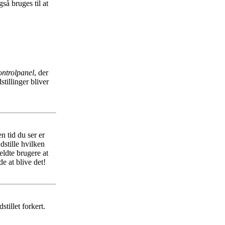
så bruges til at
ntrolpanel
, der
stillinger bliver
n tid du ser er
ndstille hvilken
ldte brugere at
e at blive det!
stillet forkert.