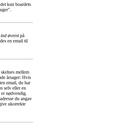
r det kun boardets
ruger".
 ind
øverst på
es en email til
r skelnes mellem
nde årsager: Hvis
 den email, du har
n selv eller en
n er nødvendig.
ladresse du angav
give ukorrekte