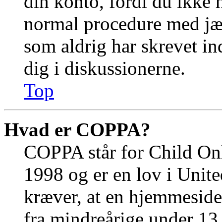
din konto, fordi du ikke 
normal procedure med jæ
som aldrig har skrevet in
dig i diskussionerne.
Top
Hvad er COPPA?
COPPA står for Child Onl
1998 og er en lov i Unit
kræver, at en hjemmeside
fra mindreårige under 13 å